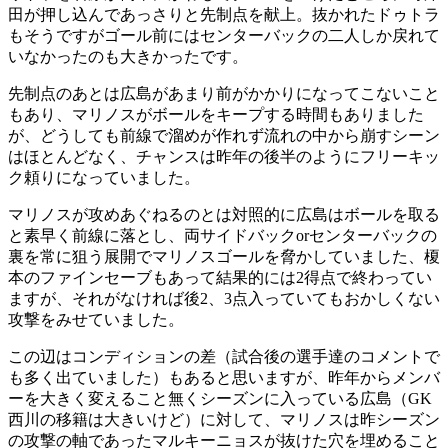
田が押し込んであっさりと先制点を献上。抜かれたドゥトラ
もそうですがゴール前にはセンターバックの二人しか戻れて
いなかったのも大きかったです。
先制点のあとは広島があまり前がかかりになってこないこと
もあり、マリノスがボールをキープする時間もありました
が、どうしても前線で溜めが作れず流れの中から崩すシーン
はほとんどなく、チャンスは昨年の後半のようにフリーキッ
ク頼りになっていました。
マリノスが攻めあぐねるのとは対照的に広島はボールを取る
と素早く前線に落とし、両サイドバックorセンターバックの
裏を常に狙う展開でマリノスゴールを脅かしていました、榎
本のファインセーブもあって結果的には2得点で終わってい
ますが、それがなければ後2、3点入っていてもおかしくない
攻撃をみせていました。
この辺はコンディションの差（試合後の選手達のコメントで
も多く出ていました）もあると思いますが、昨年からメンバ
ーを大きく変えること無くシーズンに入っている広島（GK
西川の移籍は大きいけど）に対して、マリノスは昨シーズン
の攻撃の軸であったマルキーニョスが抜けた穴を埋めること