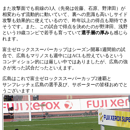
また攻撃面でも前線の3人（先発は佐藤、石原、野津田）が
相変わらず流動的に動いていて、裏への意識も高いしサイド
攻撃も効果的に使えているので、昨年以上の得点も期待でき
そうです。また、この試合で得点を決めたのが野津田、浅野
という19歳コンビで若手も育っていて
選手層の厚み
も感じら
れます。
富士ゼロックススーパーカップはシーズン開幕1週間前の試
合で、広島もマリノスも週中にはACLも控えているという
コンディション的には厳しい中ではありましたが、広島の強
さが光った試合だったといえます。
広島はこれで富士ゼロックススーパーカップ2連覇と
サンフレッチェ広島の選手及び、サポーターの皆様おめでと
うございます！