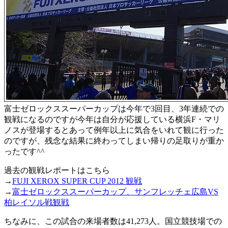
富士ゼロックススーパーカップは今年で3回目、3年連続での
観戦になるのですが今年は自分が応援している横浜F・マリ
ノスが登場するとあって例年以上に気合をいれて観に行った
のですが、残念な結果に終わってしまい帰りの足取りが重か
ったです^^
過去の観戦レポートはこちら
→
FUJI XEROX SUPER CUP 2012 観戦
→
富士ゼロックススーパーカップ、サンフレッチェ広島VS
柏レイソル戦観戦
ちなみに、この試合の来場者数は41,273人。国立競技場での