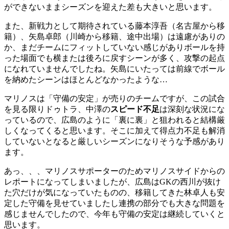
ができないままシーズンを迎えた差も大きいと思います。
また、新戦力として期待されている藤本淳吾（名古屋から移
籍）、矢島卓郎（川崎から移籍、途中出場）は遠慮がありの
か、まだチームにフィットしていない感じがありボールを持
った場面でも横または後ろに戻すシーンが多く、攻撃の起点
になれていませんでしたね。矢島にいたっては前線でボール
を納めたシーンはほとんどなかったような…
マリノスは「守備の安定」が売りのチームですが、この試合
を見る限りドゥトラ、中澤の
スピード不足
は深刻な状況にな
っているので、広島のように「裏に裏」と狙われると結構厳
しくなってくると思います。そこに加えて得点力不足も解消
していないとなると厳しいシーズンになりそうな予感があり
ます。
あっ、、、マリノスサポーターのためマリノスサイドからの
レポートになってしまいましたが、広島はGKの西川が抜け
た穴だけが気になっていたものの、移籍してきた林卓人も安
定した守備を見せていましたし連携の部分でも大きな問題を
感じませんでしたので、今年も守備の安定は継続していくと
思います。