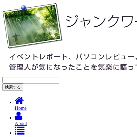
Home
About