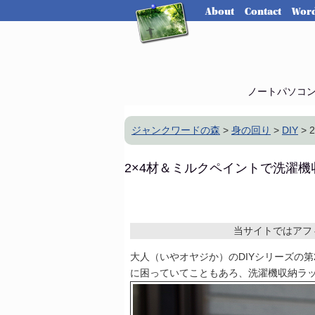
About
Contact
Word
ノートパソコ
ジャンクワードの森
>
身の回り
>
DIY
>
2×4材＆ミルクペイントで洗濯
当サイトではアフ
大人（いやオヤジか）のDIYシリーズの
に困っていてこともあろ、洗濯機収納ラ