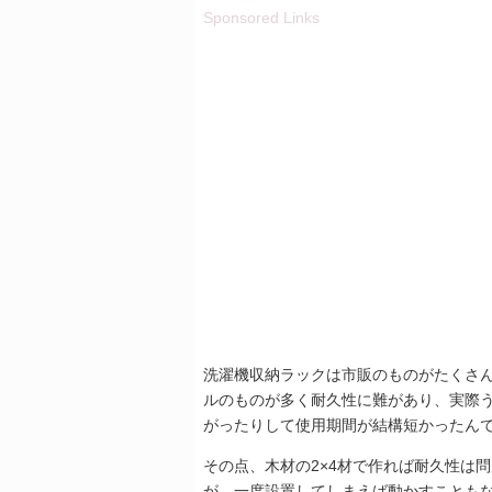
Sponsored Links
洗濯機収納ラックは市販のものがたくさ
ルのものが多く耐久性に難があり、実際
がったりして使用期間が結構短かったん
その点、木材の2×4材で作れば耐久性は
が、一度設置してしまえば動かすことも