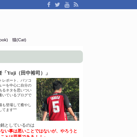
ok)
猫(Cat)
「Yuji（田中裕司）」
トレポート、パソコ
ューを中心に自分の
あるネタを思いつい
書いているブログで
猫も登場して癒やし
してます^^
の銘としているのは
きない事は悪いことではないが、やろうと
いことは罪悪である！！」