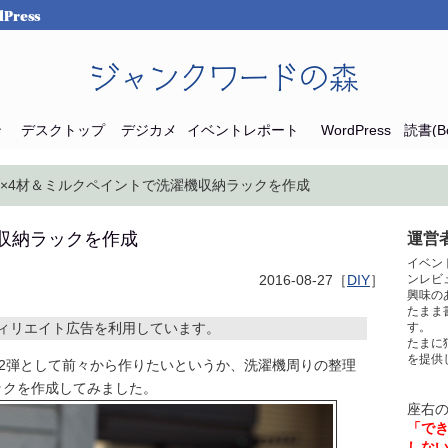
Press
ジャンクワードの森
ン
デスクトップ
デジカメ
イベントレポート
WordPress
読書(Bo
 2×4材＆ミルクペイントで洗濯機収納ラックを作成
機収納ラックを作成
運営者
イベン
2016-08-27［
DIY
］
ンレビ
興味の
たまま
ィリエイト広告を利用しています。
す。
たまに
を提供
第2弾として前々から作りたいというか、洗濯機周りの整理
ックを作成してみました。
座右
「で
しな