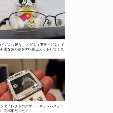
Sのメガネは度なしメガネ（伊達メガネ）で
有害な紫外線を99%以上カットしてくれ
！
ソンダイレクトのスマートキャンパスが予
上に高精細だった！！