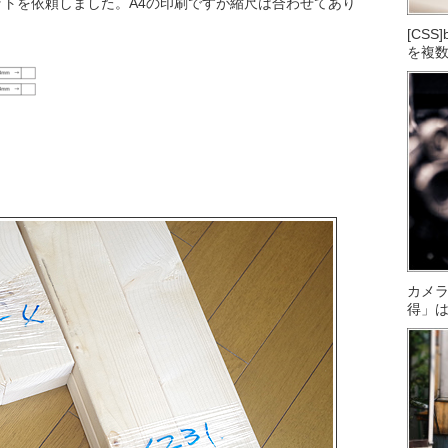
トを依頼しました。A4の印刷ですが縮尺は合わせてあり
[CS
を複
カメ
得」