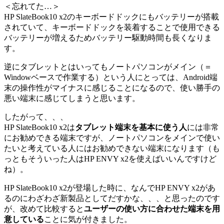
＜忘れてた…＞
HP SlateBook10 x2のキーボードドックにもバッテリーが搭載
されていて、キーボードドックを装着することで使用できる
バッテリーが増えるためバッテリー駆動時間も長くなりま
す。
逆にタブレットとはいってもノートパソコンがメイン（＝
Windowベースで作業する）という人にとっては、Android端
末の操作性がマイナスに感じることになるので、使い勝手の
悪い端末に感じてしまうと思います。
したがって、、、
HP SlateBook10 x2は
タブレット端末を基本に使う人
には非常
にお勧めできる端末ですが、ノートパソコンをメインで使い
たいと考えている人にはお勧めできない端末になります（も
っともそういった人はHP ENVY x2を使えばいいんですけど
ね）。
HP SlateBook10 x2が登場した時に、なんでHP ENVY x2があ
るのにわざわざ新製品としてだすかな、、、と思ったのです
が、改めて比較すると
ユーザーの使い方に合わせた端末を用
意している
ことに気が付きました。