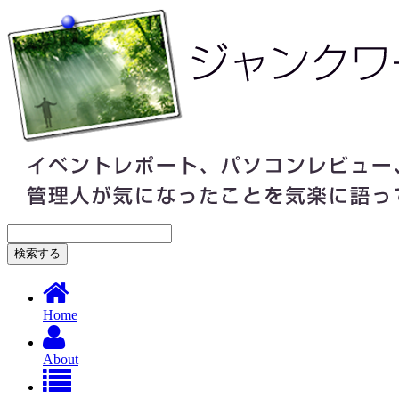
Home
About