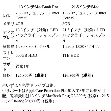
13インチMacBook Pro
21.5インチiMac
2.5GHzデュアルコアIntel
1.6GHzデュアルコアIntel
CPU
Core i5
Core i5
メモリ
4GB
8GB
13.3インチ（対角）LED
21.5インチ（対角）LED
ディス
バックライトディスプレ
バックライトディスプレ
プレイ
イ
イ
解像度
1,280 x 800ピクセル
1,920 x 1,080ピクセル
ストレ
500GB HDD
1TB HDD
ージ
サポー
通常1年
ト
価格
126,800円（税別）
126,800円（税別）
※いずれも光学ドライブは別。
※サポートはAppleCare Protection Plan加入で3年に延長が可
能。追加費用は13インチMacBook Proが23,800円 (税別)、21.5
インチiMacが20,800円（税別）