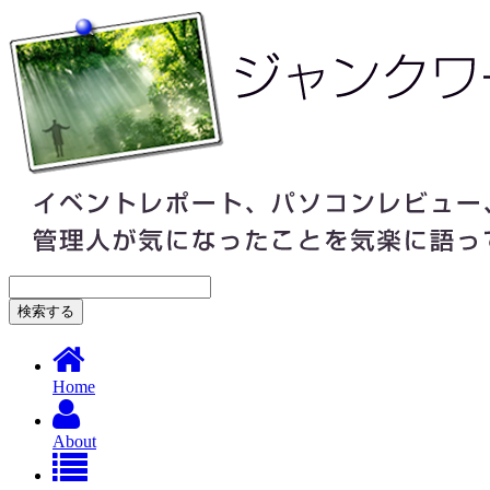
Home
About