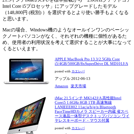
Intel Core i5プロセッサ」にアップグレードしたモデル
（148,800円 (税別) ）を選択するとより使い勝手もよくなる
と思います。
Macの場合、Windows機のようなオールインワンのベーシッ
クノートパソコンがなく、それぞれの機種に個性があるた
め、使用者の利用状況を考えて選択することが大事になって
くるといえます。
APPLE MacBook Pro 13.3/2.5GHz Core
i5/4GB/500GB/8xSuperDrive DL MD101J/A
posted with
カエレバ
アップル 2012-06-13
Amazon
楽天市場
iMac 21.5インチ MK142J/A 高性能Intel
Corei5 1.6GHz 8GB 1TB 高速無線
LANIEEE802.11ac/a/b/g/n Bluetooth
FaceTimeHDカメラ スピーカー内蔵 省スペ
ース液晶一体型デスクトップパソコン ワイ
ヤレスキーボード・マウス付属
posted with
カエレバ