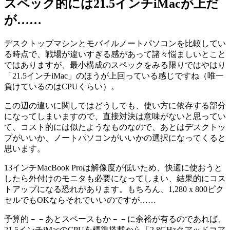
スペック的には21.5インチiMacが上だ
が……
デスクトップマシンとモバイルノートパソコンを比較してい
る時点で、戦場が違いすぎる感があって諸々悩ましいとこと
ではありますが、最小構成のスペックをみる限りではやはり
「21.5インチiMac」のほうが上回っている感じですね（唯一
負けているのはCPUくらい）。
この辺の違いに関してはどうしても、使い方に依存する部分
になってしまいますので、直接対決は意味がないと思ってい
て、コスト的には似たようなものなので、あとはデスクトッ
プがいいか、ノートパソコンがいいかの選択になってくると
思います。
13インチMacBook Proは解像度が低いため、快適に使おうと
したら外付けのモニタも必要になってしまい、結果的にコス
トアップになる恐れがあります。もちろん、1,280 x 800ピク
セルでもOKならそれでいいのですが……
予算的－－あとスペースもか－－に余裕が有るのであれば、
21.5インチiMacのCPUを標準搭載から「2.8GHzクアッドコア