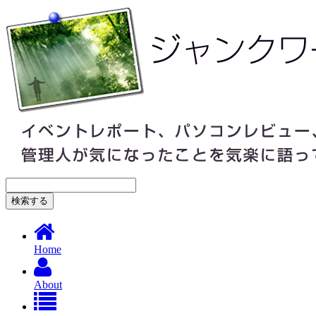
Home
About