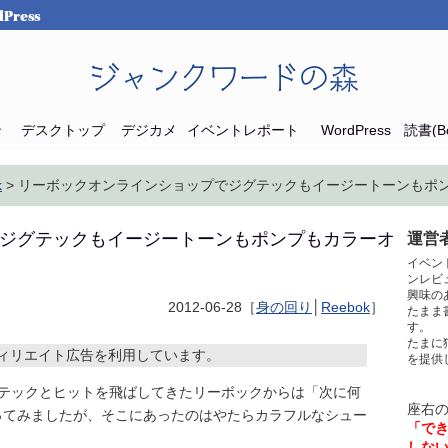
Press
ジャンクワードの森
ン
デスクトップ
デジカメ
イベントレポート
WordPress
読書(Bo
k
> リーボックオンラインショップでジグテックもイージートーンもポ
ジグテックもイージートーンもポンプもカラーオ
運営者
イベン
ンレビ
興味の
2012-06-28［
身の回り
│
Reebok
］
たまま
す。
たまに
ィリエイト広告を利用しています。
を提供
ジグテックとヒットを飛ばしてきたリーボックからは「次に何
座右
ってみましたが、そこにあったのはやたらカラフルなシュー
「で
しな