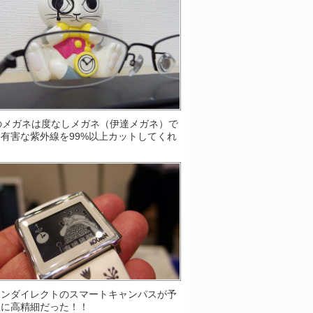
Sのメガネは度なしメガネ（伊達メガネ）で
有害な紫外線を99%以上カットしてくれ
！
ソンダイレクトのスマートキャンパスが予
上に高精細だった！！