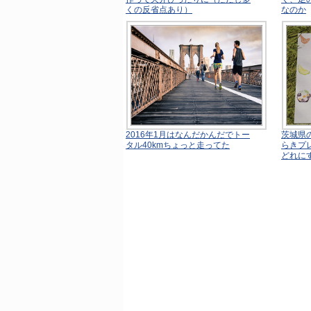
くの反省点あり）
なのか
2016年1月はなんだかんだでトー
茨城県
タル40kmちょっと走ってた
らきプ
どれに