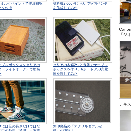
材＆ミルクペイントで洗濯機収
材料費2,600円ぐらいで室内ベンチ
クを作成
を作成してみた
Can
「ジ
ーブルボックスをセリアの
セリアの木箱2つと蝶番でケーブル
ス（ライトオーク）で塗装
ボックスを作り、6ポートUSB充電
た
器を隠してみた
テキス
びには足の長さだけではな
無印良品の「アクリルダブル定
の甲の外周（足囲）も重要
規」が便利！