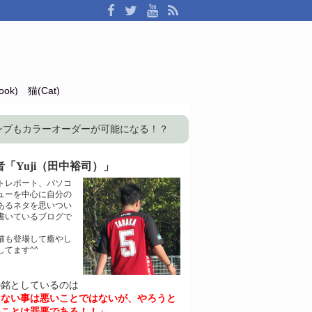
ok)
猫(Cat)
ンプもカラーオーダーが可能になる！？
「Yuji（田中裕司）」
トレポート、パソコ
ューを中心に自分の
あるネタを思いつい
書いているブログで
猫も登場して癒やし
してます^^
の銘としているのは
きない事は悪いことではないが、やろうと
いことは罪悪である！！」