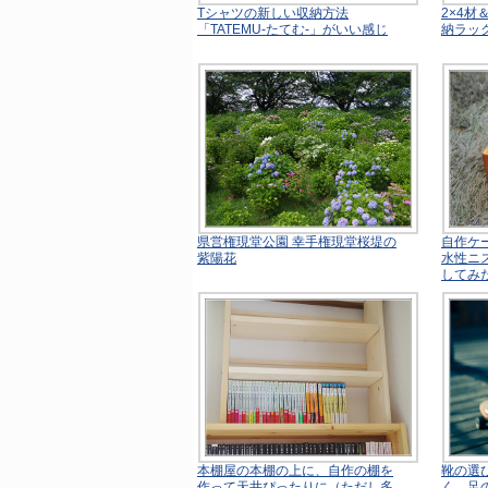
Tシャツの新しい収納方法
2×4
「TATEMU-たてむ-」がいい感じ
納ラッ
県営権現堂公園 幸手権現堂桜堤の
自作ケ
紫陽花
水性ニ
してみ
本棚屋の本棚の上に、自作の棚を
靴の選
作って天井ぴったりに（ただし多
く、足