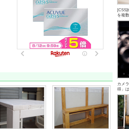
[CS
を複
カメ
得」