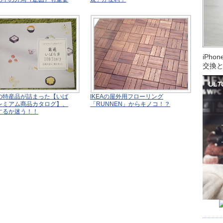
iPh
交換
の特産品が詰まった【いば
IKEAの屋外用フローリング
レミアム商品カタログ】、
「RUNNEN」からキノコ！？
するか迷う！！