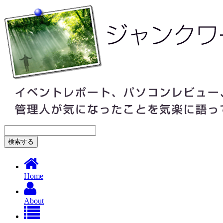
Home
About