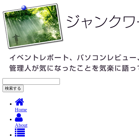
Home
About