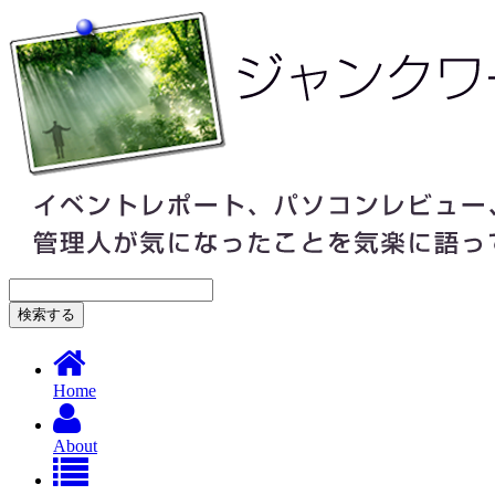
Home
About