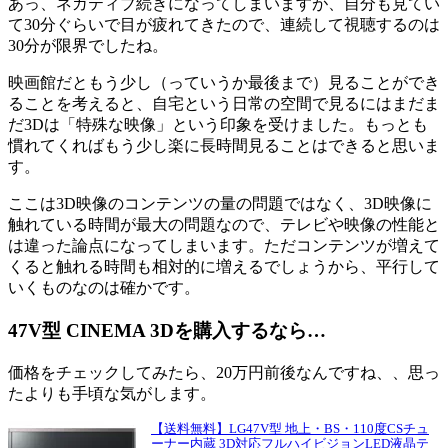
あっ、ネガティブ続きになってしまいますが、自分も見てい
て30分ぐらいで目が疲れてきたので、連続して視聴するのは
30分が限界でしたね。
映画館だともう少し（っていうか最後まで）見ることができ
ることを考えると、自宅という日常の空間で見るにはまだま
だ3Dは「特殊な映像」という印象を受けました。もっとも
慣れてくればもう少し楽に長時間見ることはできると思いま
す。
ここは3D映像のコンテンツの量の問題ではなく、3D映像に
触れている時間が最大の問題なので、テレビや映像の性能と
は違った論点になってしまいます。ただコンテンツが増えて
くると触れる時間も相対的に増えるでしょうから、平行して
いくものなのは確かです。
47V型 CINEMA 3Dを購入するなら…
価格をチェックしてみたら、20万円前後なんですね、、思っ
たよりも手頃な気がします。
【送料無料】LG47V型 地上・BS・110度CSチュ
ーナー内蔵 3D対応フルハイビジョンLED液晶テ