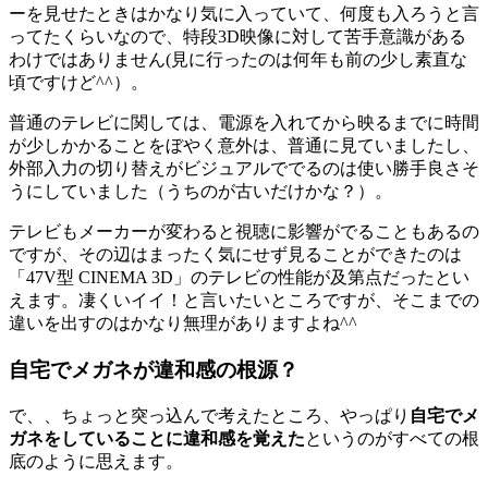
ーを見せたときはかなり気に入っていて、何度も入ろうと言
ってたくらいなので、特段3D映像に対して苦手意識がある
わけではありません(見に行ったのは何年も前の少し素直な
頃ですけど^^）。
普通のテレビに関しては、電源を入れてから映るまでに時間
が少しかかることをぼやく意外は、普通に見ていましたし、
外部入力の切り替えがビジュアルででるのは使い勝手良さそ
うにしていました（うちのが古いだけかな？）。
テレビもメーカーが変わると視聴に影響がでることもあるの
ですが、その辺はまったく気にせず見ることができたのは
「47V型 CINEMA 3D」のテレビの性能が及第点だったとい
えます。凄くいイイ！と言いたいところですが、そこまでの
違いを出すのはかなり無理がありますよね^^
自宅でメガネが違和感の根源？
で、、ちょっと突っ込んで考えたところ、やっぱり
自宅でメ
ガネをしていることに違和感を覚えた
というのがすべての根
底のように思えます。