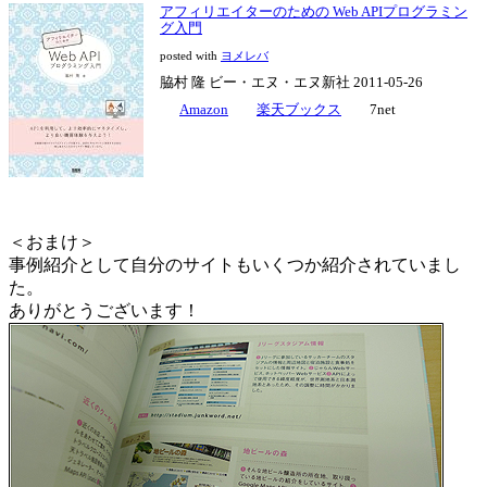
アフィリエイターのための Web APIプログラミン
グ入門
posted with
ヨメレバ
脇村 隆 ビー・エヌ・エヌ新社 2011-05-26
Amazon
楽天ブックス
7net
＜おまけ＞
事例紹介として自分のサイトもいくつか紹介されていまし
た。
ありがとうございます！