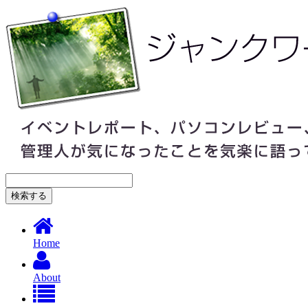
Home
About