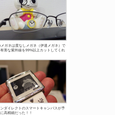
Sのメガネは度なしメガネ（伊達メガネ）で
有害な紫外線を99%以上カットしてくれ
！
ソンダイレクトのスマートキャンパスが予
上に高精細だった！！