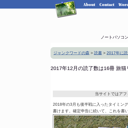
About
Contact
Word
ノートパソコ
ジャンクワードの森
>
読書
>
2017年に
2017年12月の読了数は16冊 旅
当サイトではアフ
2018年の3月も後半戦に入ったタイミン
書けます。確定申告に続いて、これを書い