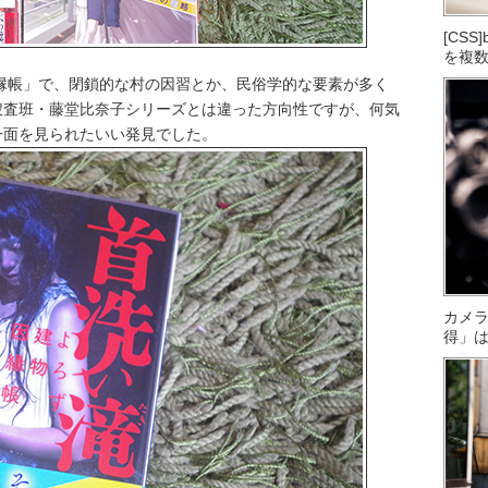
[CS
を複
縁帳」で、閉鎖的な村の因習とか、民俗学的な要素が多く
捜査班・藤堂比奈子シリーズとは違った方向性ですが、何気
一面を見られたいい発見でした。
カメ
得」