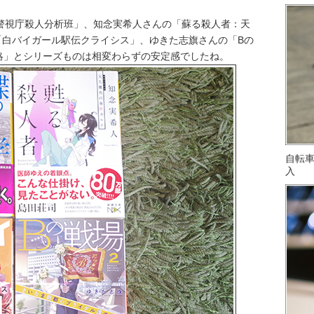
警視庁殺人分析班」、知念実希人さんの「蘇る殺人者：天
「白バイガール駅伝クライシス」、ゆきた志旗さんの「Bの
機略」とシリーズものは相変わらずの安定感でしたね。
自転
入