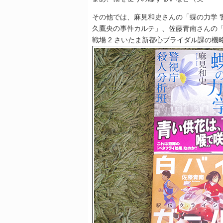
その他では、麻見和史さんの「蝶の力学 
久鷹央の事件カルテ」、佐藤青南さんの
戦場 2 さいたま新都心ブライダル課の