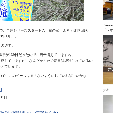
Can
「ジ
ので、早速シリーズスタートの「鬼の蔵 よろず建物因縁
8年1月）。
この辺で。
016年が139冊だったので、若干増えていますね。
に感じていますが、なんだかんだで読書は続けられているの
考えています。
すので、このペースは崩さないようにしていればいいかな
テキス
棚
月31日
日記 相棒は浪人生 (講談社文庫)