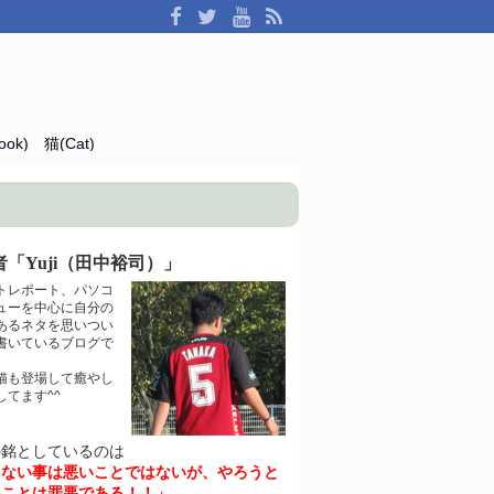
ok)
猫(Cat)
「Yuji（田中裕司）」
トレポート、パソコ
ューを中心に自分の
あるネタを思いつい
書いているブログで
猫も登場して癒やし
してます^^
の銘としているのは
きない事は悪いことではないが、やろうと
いことは罪悪である！！」