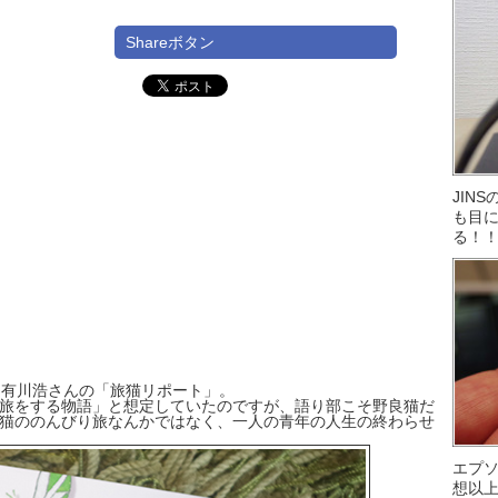
Shareボタン
JIN
も目に
る！
、有川浩さんの「旅猫リポート」。
旅をする物語」と想定していたのですが、語り部こそ野良猫だ
猫ののんびり旅なんかではなく、一人の青年の人生の終わらせ
エプ
想以