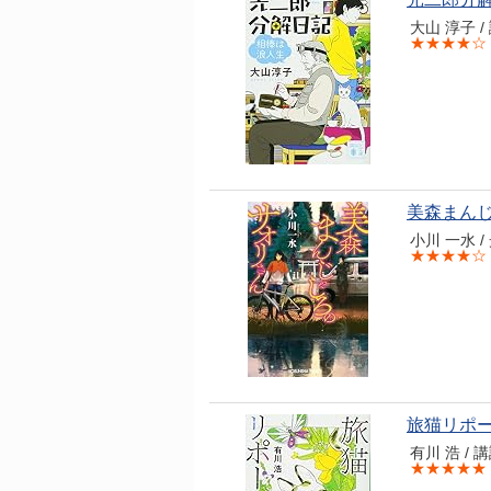
大山 淳子 / 
★★★★☆
美森まんじ
小川 一水 / 
★★★★☆
旅猫リポー
有川 浩 / 講談
★★★★★