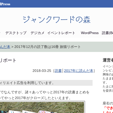
Press
ジャンクワードの森
ン
デスクトップ
デジカメ
イベントレポート
WordPress
読書(Bo
読んだ本
> 2017年12月の読了数は16冊 旅猫リポート
猫リポート
運営者
イベン
2018-03-25［
読書
│
2017年に読んだ本
］
ンレビ
興味の
たまま
ィリエイト広告を利用しています。
す。
たまに
を提供
グでなんですが、諸々あってやっと2017年の読書まとめを
てやっと2017年がクローズしたといえます。
座右
「で
しな