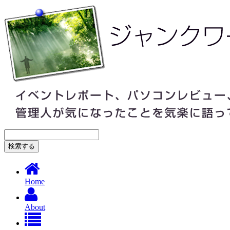
Home
About