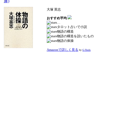
庫)
大塚 英志
おすすめ平均
…
タロット占いで小説
物語の構造
物語の構造を説いたもの
物語の体操
Amazonで詳しく見る
by
G-Tools