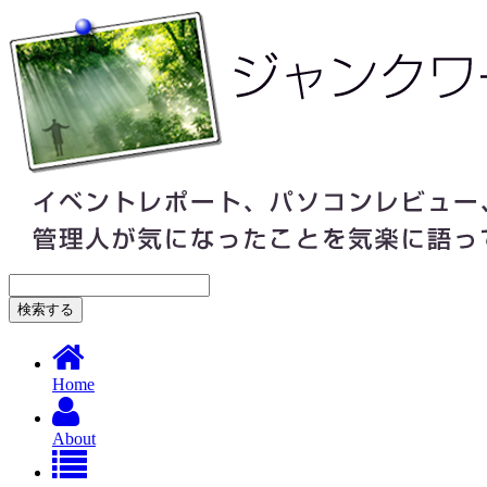
Home
About