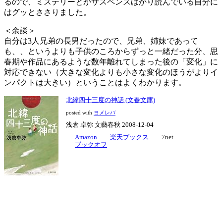
るので、ミステリーとかサスペンスばかり読んでいる自分に
はグッとささりました。
＜余談＞
自分は3人兄弟の長男だったので、兄弟、姉妹であって
も、、というよりも子供のころからずっと一緒だった分、思
春期や作品にあるような数年離れてしまった後の「変化」に
対応できない（大きな変化よりも小さな変化のほうがよりイ
ンパクトは大きい）ということはよくわかります。
北緯四十三度の神話 (文春文庫)
posted with
ヨメレバ
浅倉 卓弥 文藝春秋 2008-12-04
Amazon
楽天ブックス
7net
ブックオフ