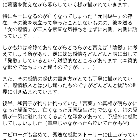
に葛藤を覚えながら暮らしていく様が描かれていきます。
特にキーになるのが亡くなってしまった「元同級生」の存
在。その彼を表立って争ったことはないものの、彼を巡る
「女の感情」が二人を素直な気持ちさせずに内側、内側に誘
っています。。。
しかも姉は冷静でありながらどちらかと言えば「陰鬱」に考
えてしまう所があり、逆に妹は感情をどんどんと表に出して
「発散」しているという対照的なところがあります（本質的
な部分ではちょっと違うのですが、、、）
また、その感情の起伏の書き方がとても丁寧に描かれてい
て、感情移入とは少し違ったものですがどんどんと物語の世
界に引き込まれています。
後半、和貴子が拘りに拘っていた「言葉」の真相が明らかに
なった場面では、亡くなった元同級生だけではなく、姉の愛
情が一気に溢れ出てくるような印象があって、予想外に感動
してしまいました（電車じゃなかったら泣いてたかも^^)
エピローグも含めて、秀逸な感動ストーリーに仕上がってい