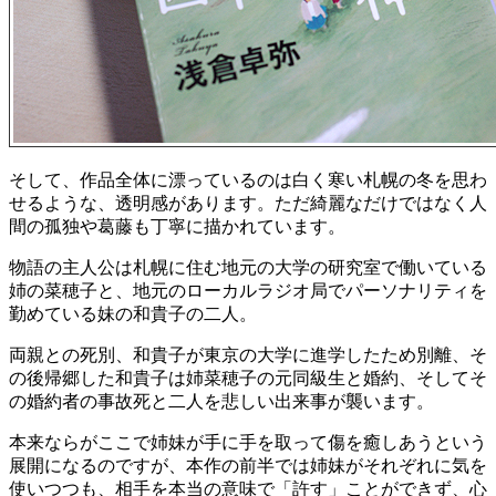
そして、作品全体に漂っているのは白く寒い札幌の冬を思わ
せるような、透明感があります。ただ綺麗なだけではなく人
間の孤独や葛藤も丁寧に描かれています。
物語の主人公は札幌に住む地元の大学の研究室で働いている
姉の菜穂子と、地元のローカルラジオ局でパーソナリティを
勤めている妹の和貴子の二人。
両親との死別、和貴子が東京の大学に進学したため別離、そ
の後帰郷した和貴子は姉菜穂子の元同級生と婚約、そしてそ
の婚約者の事故死と二人を悲しい出来事が襲います。
本来ならがここで姉妹が手に手を取って傷を癒しあうという
展開になるのですが、本作の前半では姉妹がそれぞれに気を
使いつつも、相手を本当の意味で「許す」ことができず、心