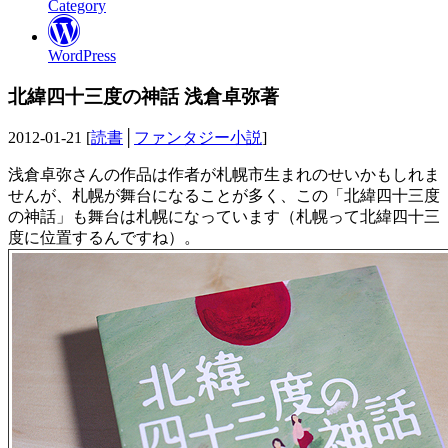
Category
WordPress
北緯四十三度の神話 浅倉卓弥著
2012-01-21 [
読書
│
ファンタジー小説
]
浅倉卓弥さんの作品は作者が札幌市生まれのせいかもしれま
せんが、札幌が舞台になることが多く、この「北緯四十三度
の神話」も舞台は札幌になっています（札幌って北緯四十三
度に位置するんですね）。