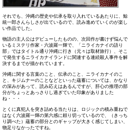
それでも、沖縄の歴史や伝承を取り入れているあたりに、鯨
統一郎さんらしさが出ているので、読み進めていくのが楽し
い作品でした。
物語の主人公はデビューしたものの、次回作が書けず悩んで
いるミステリ作家・六波羅一輝で、「ニライカナイの語り
部」ではタイトル通り沖縄に行き（元々は取材旅行）、そこ
で発生するニライカナイランドに関連する連続殺人事件を解
決するまでが描かれています。
沖縄に関する言葉のこと、伝承のこと、ニライカナイのこ
と、キジムナーのことなどといった蘊蓄については、かなり
の深みがあって、読み応えはあるんですが、肝心の推理の部
分がちょっとあっさりし過ぎていた印象がありました
ね・・・
とくに真犯人を突き詰める当たりは、ロジックの積み重ねで
はなく六波羅一輝の第六感に頼り切っているので、（きっち
り調べた）蘊蓄の部分とのギャップが大きく感じてしまい、
物足りなかったですね。