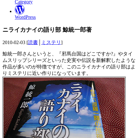
Category
WordPress
ニライカナイの語り部 鯨統一郎著
2010-02-03 [
読書
│
ミステリ
]
鯨統一郎さんというと、『邪馬台国はどこですか?』やタイ
ムスリップシリーズといった史実や伝説を新解釈したような
作品が多いのが特徴ですが、このニライカナイの語り部はよ
りミステリに近い作りになっています。