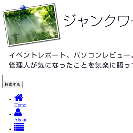
Home
About