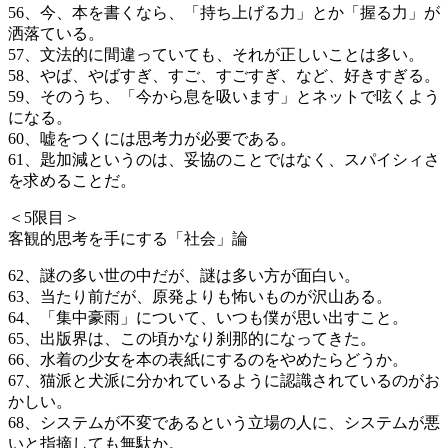
56、今、本を書くなら、「持ち上げる力」とか「握る力」が
洒落ている。
57、文法的に間違っていても、それが正しいことは多い。
58、やば、やばすぎ、すご、すごすぎ、など、好きすぎる。
59、そのうち、「今から息を吸います」とネットで呟くよう
になる。
60、嘘をつくには思考力が必要である。
61、匙加減というのは、妥協のことではなく、スパイシィさ
を求めることだ。
＜5限目＞
客観的思考を手にする「社会」論
62、謎の多い世の中だが、謎は多い方が面白い。
63、当たり前だが、原発よりも怖いものが沢山ある。
64、「集中豪雨」について、いつも僕が思い出すこと。
65、出版界は、この頃かなり刹那的になってきた。
66、水着の少女を本の表紙にするのをやめたらどうか。
67、猫派と犬派に分かれているように認識されているのがお
かしい。
68、システムが不変であるという立場の人に、システムが悪
いと指摘しても無駄か。