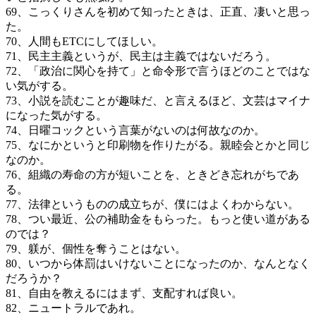
69、こっくりさんを初めて知ったときは、正直、凄いと思っ
た。
70、人間もETCにしてほしい。
71、民主主義というが、民主は主義ではないだろう。
72、「政治に関心を持て」と命令形で言うほどのことではな
い気がする。
73、小説を読むことが趣味だ、と言えるほど、文芸はマイナ
になった気がする。
74、日曜コックという言葉がないのは何故なのか。
75、なにかというと印刷物を作りたがる。親睦会とかと同じ
なのか。
76、組織の寿命の方が短いことを、ときどき忘れがちであ
る。
77、法律というものの成立ちが、僕にはよくわからない。
78、つい最近、公の補助金をもらった。もっと使い道がある
のでは？
79、躾が、個性を奪うことはない。
80、いつから体罰はいけないことになったのか、なんとなく
だろうか？
81、自由を教えるにはまず、支配すれば良い。
82、ニュートラルであれ。