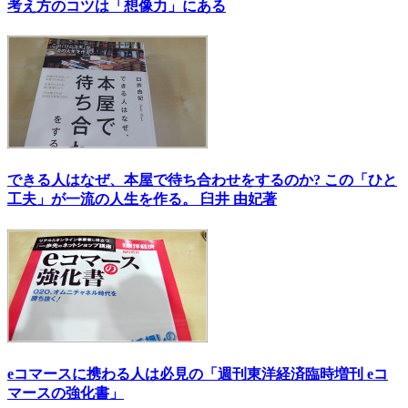
考え方のコツは「想像力」にある
できる人はなぜ、本屋で待ち合わせをするのか? この「ひと
工夫」が一流の人生を作る。 臼井 由妃著
eコマースに携わる人は必見の「週刊東洋経済臨時増刊 eコ
マースの強化書」