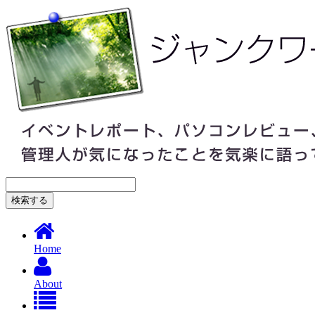
Home
About