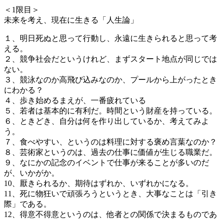
＜1限目＞
未来を考え、現在に生きる「人生論」
１、明日死ぬと思って行動し、永遠に生きられると思って考
える。
２、競争社会だというけれど、まずスタート地点が同じでは
ない。
３、競泳なのか高飛び込みなのか、プールから上がったとき
にわかる？
４、歩き始めるまえが、一番疲れている
５、若者は基本的に有利だ。時間という財産を持っている。
６、ときどき、自分は何を作り出しているか、考えてみよ
う。
７、食べやすい、というのは料理に対する褒め言葉なのか？
８、芸術家というのは、過去の仕事に価値が生じる職業だ。
９、なにかの記念のイベントで仕事が来ることが多いのだ
が、いかがか。
10、厭きられるか、期待はずれか、いずれかになる。
11、死に物狂いで頑張ろうというとき、大事なことは「引き
際」である。
12、得意不得意というのは、他者との関係で決まるものであ