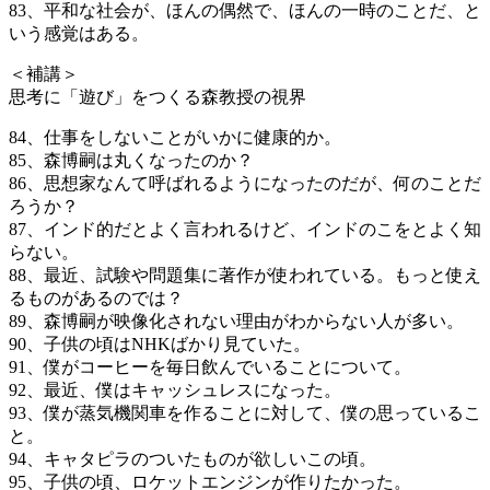
83、平和な社会が、ほんの偶然で、ほんの一時のことだ、と
いう感覚はある。
＜補講＞
思考に「遊び」をつくる森教授の視界
84、仕事をしないことがいかに健康的か。
85、森博嗣は丸くなったのか？
86、思想家なんて呼ばれるようになったのだが、何のことだ
ろうか？
87、インド的だとよく言われるけど、インドのこをとよく知
らない。
88、最近、試験や問題集に著作が使われている。もっと使え
るものがあるのでは？
89、森博嗣が映像化されない理由がわからない人が多い。
90、子供の頃はNHKばかり見ていた。
91、僕がコーヒーを毎日飲んでいることについて。
92、最近、僕はキャッシュレスになった。
93、僕が蒸気機関車を作ることに対して、僕の思っているこ
と。
94、キャタピラのついたものが欲しいこの頃。
95、子供の頃、ロケットエンジンが作りたかった。