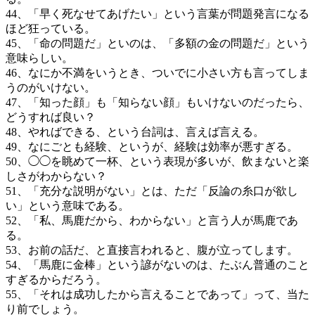
44、「早く死なせてあげたい」という言葉が問題発言になる
ほど狂っている。
45、「命の問題だ」といのは、「多額の金の問題だ」という
意味らしい。
46、なにか不満をいうとき、ついでに小さい方も言ってしま
うのがいけない。
47、「知った顔」も「知らない顔」もいけないのだったら、
どうすれば良い？
48、やればできる、という台詞は、言えば言える。
49、なにごとも経験、というが、経験は効率が悪すぎる。
50、◯◯を眺めて一杯、という表現が多いが、飲まないと楽
しさがわからない？
51、「充分な説明がない」とは、ただ「反論の糸口が欲し
い」という意味である。
52、「私、馬鹿だから、わからない」と言う人が馬鹿であ
る。
53、お前の話だ、と直接言われると、腹が立ってします。
54、「馬鹿に金棒」という諺がないのは、たぶん普通のこと
すぎるからだろう。
55、「それは成功したから言えることであって」って、当た
り前でしょう。