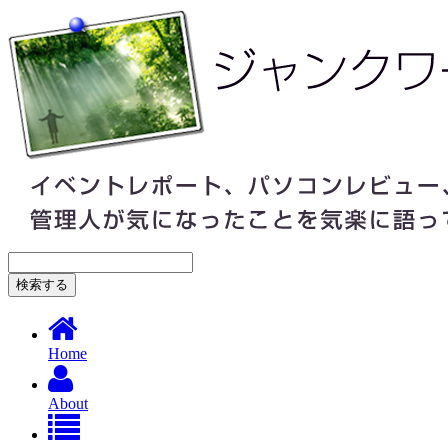
Home
About