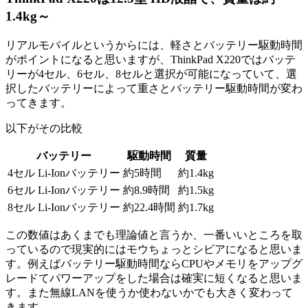
1.4kg～
リアルモバイルというからには、軽さとバッテリー駆動時間
がポイントになると思いますが、ThinkPad X220ではバッテ
リーが4セル、6セル、8セルと選択が可能になっていて、選
択したバッテリーによって重さとバッテリー駆動時間が変わ
ってきます。
以下がその比較
バッテリー
駆動時間
質量
4セル Li-Ionバッテリー
約5時間
約1.4kg
6セル Li-Ionバッテリー
約8.9時間
約1.5kg
8セル Li-Ionバッテリー
約22.4時間
約1.7kg
この数値はあくまでも理論値と言うか、一番いいところを取
っているので現実的にはモウちょっとシビアになると思いま
す。例えばバッテリー駆動時間ならCPUやメモリをアップグ
レードてパワーアップをした場合は確実に短くなると思いま
す。また無線LANを使うか使わないかでも大きく変わって
きます。