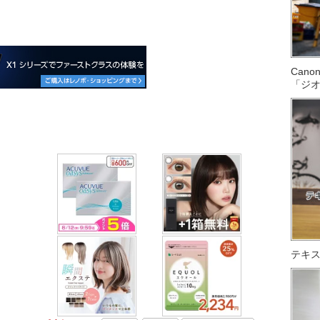
Can
「ジ
テキス