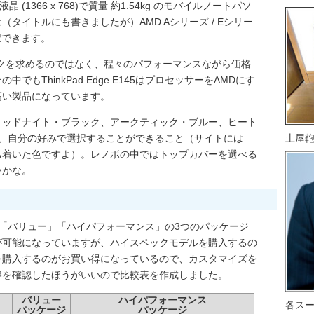
 (1366 x 768)で質量 約1.54kg のモバイルノートパソ
タイトルにも書きましたが）AMD Aシリーズ / Eシリー
択できます。
ックを求めるのではなく、程々のパフォーマンスながら価格
もThinkPad Edge E145はプロセッサーをAMDにす
高い製品になっています。
ミッドナイト・ブラック、アークティック・ブルー、ヒート
て、自分の好みで選択することができること（サイトには
土屋
ち着いた色ですよ）。レノボの中ではトップカバーを選べる
いかな。
ントリー」「バリュー」「ハイパフォーマンス」の3つのパッケージ
が可能になっていますが、ハイスペックモデルを購入するの
を購入するのがお買い得になっているので、カスタマイズを
容を確認したほうがいいので比較表を作成しました。
バリュー
ハイパフォーマンス
各ス
パッケージ
パッケージ