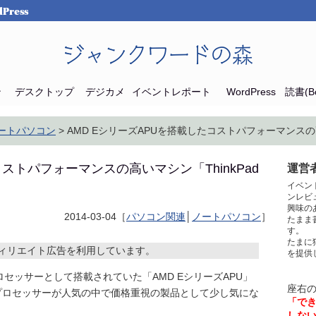
Press
ジャンクワードの森
ン
デスクトップ
デジカメ
イベントレポート
WordPress
読書(Bo
ートパソコン
> AMD EシリーズAPUを搭載したコストパフォーマンスの高いマ
コストパフォーマンスの高いマシン「ThinkPad
運営者
イベン
ンレビ
興味の
2014-03-04［
パソコン関連
│
ノートパソコン
］
たまま
す。
たまに
ィリエイト広告を利用しています。
を提供
ロセッサーとして搭載されていた「AMD EシリーズAPU」
座右
プロセッサーが人気の中で価格重視の製品として少し気にな
「で
しな