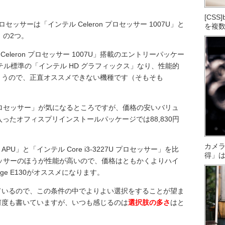
[CS
るプロセッサーは「インテル Celeron プロセッサー 1007U」と
を複
ー」の2つ。
テル Celeron プロセッサー 1007U」搭載のエントリーパッケー
テル標準の「インテル HD グラフィックス」なり、性能的
まうので、正直オススメできない機種です（そもそも
7U プロセッサー」が気になるところですが、価格の安いバリュ
入ったオフィスプリインストールパッケージでは88,830円
カメ
000 APU」と「インテル Core i3-3227U プロセッサー」を比
得」
 プロセッサーのほうが性能が高いので、価格はともかくよりハイ
dge E130がオススメになります。
ているので、この条件の中でよりよい選択をすることが望ま
何度も書いていますが、いつも感じるのは
選択肢の多さ
はと