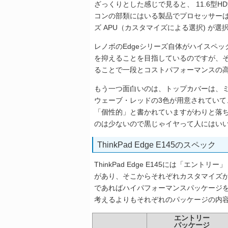
ざっくりとした感じで見ると、 11.6型HD液晶
コンの部類にはいる製品でプロセッサーは（
ズ APU（カスタマイズによる選択) が選
レノボのEdgeシリーズ自体がハイスペ
を抑えることを目指しているのですが、その中で
ることで一段とコストパフォーマンスの
もう一つ面白いのは、トップカバーは、
ウェーブ・レッドの3色が用意されてい
「個性的」と書かれていますがわりと落
のは少ないので黒じゃイヤって人にはい
ThinkPad Edge E145のスペック
ThinkPad Edge E145には「エ
があり、そこからそれぞれカスタマイズ
であればハイパフォーマンスパッケージ
考えるよりもそれぞれのパッケージの内
エントリー
パッケージ