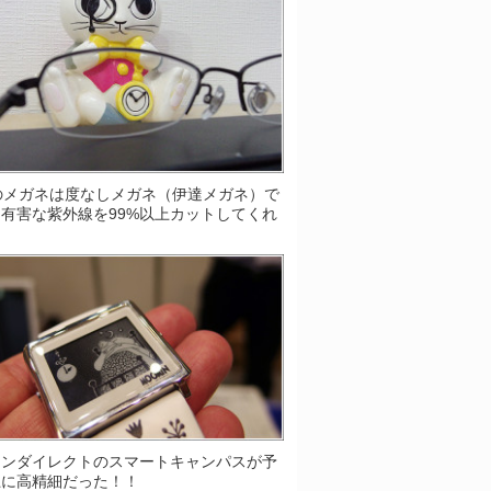
Sのメガネは度なしメガネ（伊達メガネ）で
有害な紫外線を99%以上カットしてくれ
！
ソンダイレクトのスマートキャンパスが予
上に高精細だった！！