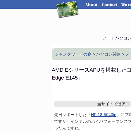
About
Contact
Word
ノートパソコ
ジャンクワードの森
>
パソコン関連
>
ノ
AMD EシリーズAPUを搭載した
Edge E145」
当サイトではアフ
先日レポートした「
HP 18-5040jp
」にプ
ですが、インテルのハイパフォーマンス
ったんですね。