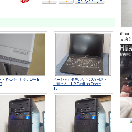
iPh
交換
トで拡張性も高いLAVIE
ベーシックモデルなら10万円以下
DT
で買える「HP Pavilion Power
15」