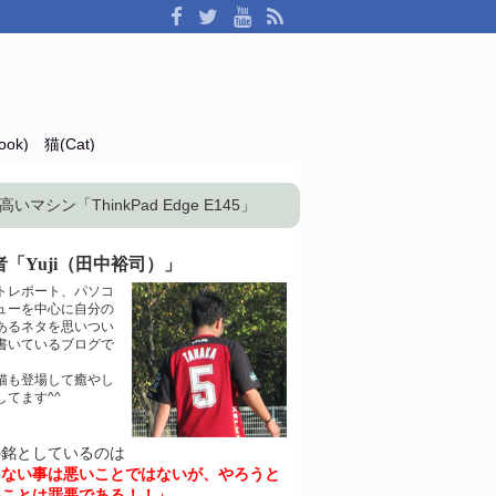
ok)
猫(Cat)
シン「ThinkPad Edge E145」
「Yuji（田中裕司）」
トレポート、パソコ
ューを中心に自分の
あるネタを思いつい
書いているブログで
猫も登場して癒やし
してます^^
の銘としているのは
きない事は悪いことではないが、やろうと
いことは罪悪である！！」