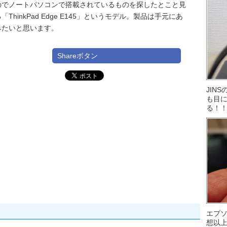
のでノートパソコンで搭載されているものを探したとこと見
inkPad Edge E145」というモデル。製品は手元にあ
みたいと思います。
Shareボタン
JIN
も目に
る！
エプ
想以