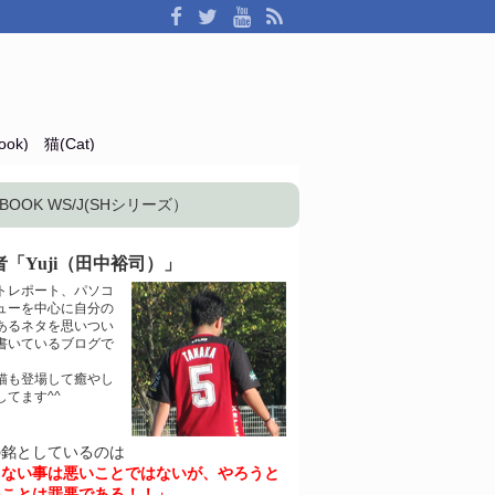
ok)
猫(Cat)
OK WS/J(SHシリーズ）
「Yuji（田中裕司）」
トレポート、パソコ
ューを中心に自分の
あるネタを思いつい
書いているブログで
猫も登場して癒やし
してます^^
の銘としているのは
きない事は悪いことではないが、やろうと
いことは罪悪である！！」