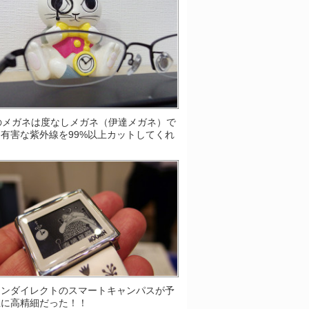
Sのメガネは度なしメガネ（伊達メガネ）で
有害な紫外線を99%以上カットしてくれ
！
ソンダイレクトのスマートキャンパスが予
上に高精細だった！！