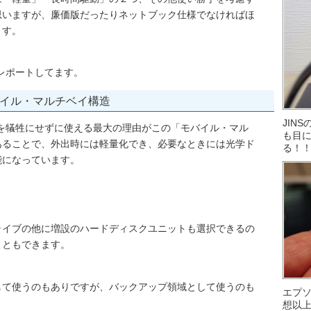
思いますが、廉価版だったりネットブック仕様でなければほ
ます。
いてレポートしてます。
イル・マルチベイ構造
JIN
が拡張性を犠牲にせずに使える最大の理由がこの「モバイル・マル
も目に
あることで、外出時には軽量化でき、必要なときには光学ド
る！
能になっています。
ライブの他に増設のハードディスクユニットも選択できるの
こともできます。
して使うのもありですが、バックアップ領域として使うのも
エプ
想以