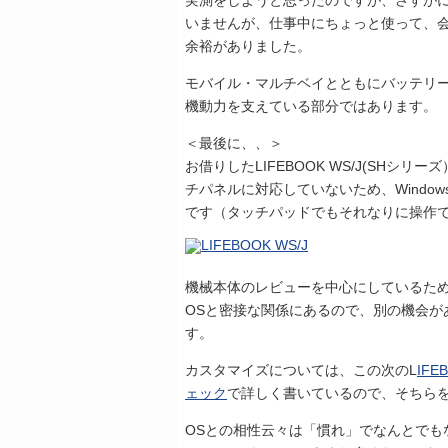
実測をしようと思ったのですが、さすが
いませんが、仕事中にちょっと使って、
余裕がありました。
モバイル・マルチベイとともにバッテリー駆動
機動力を支えている部分ではあります。
＜最後に、、＞
お借りしたLIFEBOOK WS/J(SHシリ
チパネルに対応していないため、Windo
です（タッチパッドでもそれなりに操作
機械本体のレビューを中心にしているため
OSと密接な関係にあるので、別の機会が
す。
カスタマイズについては、この次のL
IF
ェック
で詳しく書いているので、そちら
OSとの相性云々は「慣れ」でなんとでもな