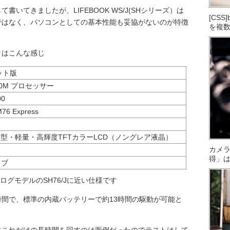
いてきましたが、LIFEBOOK WS/J(SHシリーズ）は
[CS
ではなく、パソコンとしての基本性能も妥協がないのが特徴
を複
クはこんな感じ
ビット版
210M プロセッサー
00
 Express
薄型・軽量・高輝度TFTカラーLCD（ノングレア液晶）
カメ
得」
イブ
カタログモデルのSH76/Jに近い仕様です
間で、標準の内蔵バッテリーで約13時間の駆動が可能と