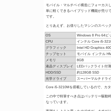
モバイル・マルチベイ構造にフォーカスして書
単に軽くできるハイブリッド機能が売り
です。
とりあえず、お借りしたマシンのスペッ
OS
Windows 8 Pro 64
CPU
インテル Core i5-3
グラフィック
Intel HD Graphics 40
チップセット
モバイル インテル HM76
メモリ
8GB
液晶ディスプレイ
LEDバックライト付
HDD/SSD
約128GB SSD
光学ドライブ
スーパーマルチドラ
Core i5-3210Mを搭載しているので、
この中で特筆すべき点はバッテリー駆動時
なっています。