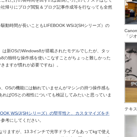
にこれだけの長時間を回すのは面倒だったのでテストはして
会社帰りにブログ閲覧＆ブログ記事作成等を行なっても全然
時間が長いこともLIFEBOOK WS/J(SHシリーズ）の
Can
「ジ
ーズ）は新OSのWindows8が搭載されたモデルでしたが、タッ
ws8の独特な操作感を使いこなすことがちょっと難しかった
できますが慣れが必要ですね）。
、OSの機能には触れていませんがマシンの持つ操作感も
あればOSとの相性についても検証してみたいと思っていま
テキス
EBOOK WS/J(SHシリーズ）の堅牢性と、カスタマイズをチ
を参考にしてください。
りますが、13.3インチで光学ドライブもあってkgで使え