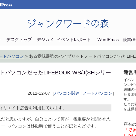
Press
ジャンクワードの森
ン
デスクトップ
デジカメ
イベントレポート
WordPress
読書(Bo
ートパソコン
> ある意味最強のハイブリッドノートパソコンだったLIFEBO
ソコンだったLIFEBOOK WS/J(SHシリー
運営者
イベン
ンレビ
興味の
2012-12-07［
パソコン関連
│
ノートパソコン
］
たまま
す。
たまに
ィリエイト広告を利用しています。
を提供
れだと思いますが、自分にとって何が一番重要かと聞かれた
座右
ノートパソコンは移動時で使うことがほとんどです。
「で
しな