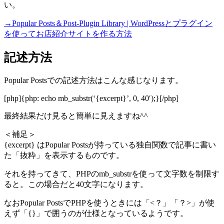
い。
→Popular Posts＆Post-Plugin Library | WordPressとプラグイン
を使ってお店紹介サイトを作る方法
記述方法
Popular Postsでの記述方法はこんな感じなります。
[php]{php: echo mb_substr(‘{excerpt}’, 0, 40′);}[/php]
最終結果だけ見ると簡単に見えますね^^
＜補足＞
{excerpt} はPopular Postsが持っている独自関数で記事に書い
た「抜粋」を表示するものです。
それを持ってきて、PHPのmb_substrを使って文字数を制限す
ると。この場合だと40文字になります。
なおPopular PostsでPHPを使うときには「<？」「？>」が使
えず「{}」で囲うのが仕様となっているようです。