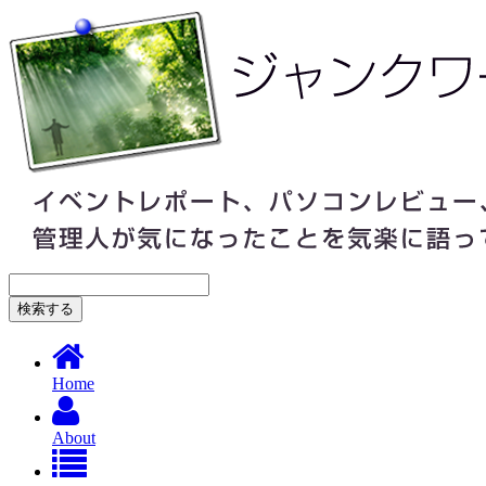
Home
About