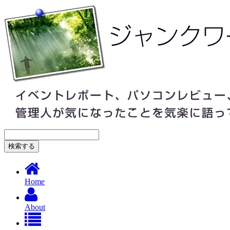
Home
About