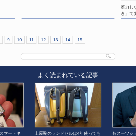
努力し
き」で
9
10
11
12
13
14
15
よく読まれている記事
スマートキ
土屋鞄のランドセルは4年使っても
各スーツシ