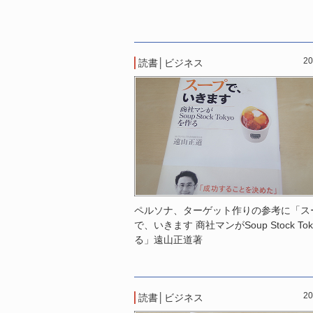
20
読書
│
ビジネス
ペルソナ、ターゲット作りの参考に「ス
で、いきます 商社マンがSoup Stock To
る」遠山正道著
20
読書
│
ビジネス