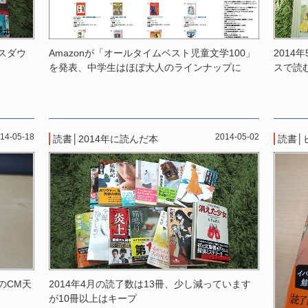
ースダウ
Amazonが「オールタイムベスト児童文学100」
2014
を発表、中学生はほぼ大人のラインナップに
スで読
14-05-18
2014-05-02
読書
│
2014年に読んだ本
読書
│
2014年4月の読了数は13冊、少し減っています
のCM天
が10冊以上はキープ