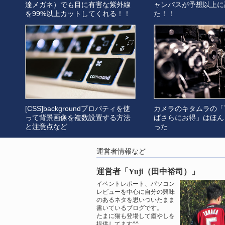
達メガネ）でも目に有害な紫外線
ャンパスが予想以上に
を99%以上カットしてくれる！！
た！！
[CSS]backgroundプロパティを使
カメラのキタムラの「
って背景画像を複数設置する方法
ばさらにお得」はほん
と注意点など
った
運営者情報など
運営者「Yuji（田中裕司）」
イベントレポート、パソコン
レビューを中心に自分の興味
のあるネタを思いついたまま
書いているブログです。
たまに猫も登場して癒やしを
提供してます^^