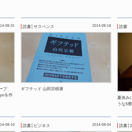
14-08-31
2014-08-18
読書
│
サスペンス
読書
ープ
ギフテッド 山田宗樹著
kyoを作
夏休み
うな5
14-08-10
2014-08-04
読書
│
ビジネス
読書
│