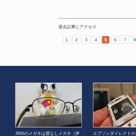
過去記事にアクセス
1
2
3
4
5
6
7
8
JINSのメガネは度なしメガネ（伊
エプソンダイレクトの