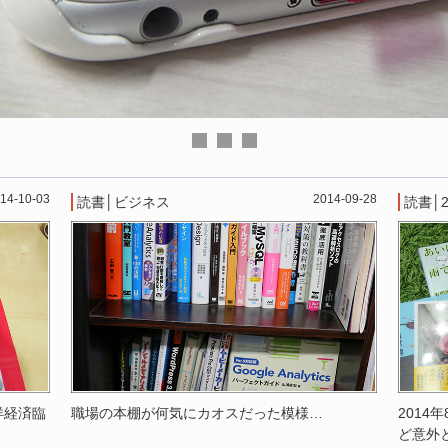
14-10-03
2014-09-28
読書
│
ビジネス
読書
│
洋経済臨
職場の本棚が何気にカオスだった模様…
2014
ど意外