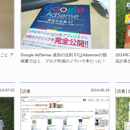
ごと ア
Google AdSense 成功の法則 57はAdsenseの指
2014
南書ではく、ブログ作成のノウハウ本だった！
品が多
14-07-02
2014-06-19
読書
読書
│