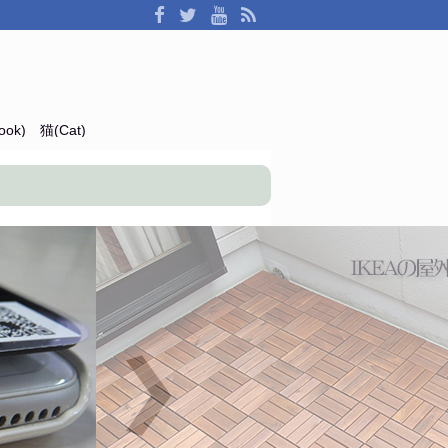
ok)
猫(Cat)