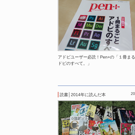
アドビユーザー必読！Pen+の「１冊まる
ドビのすべて。」
20
読書
│
2014年に読んだ本