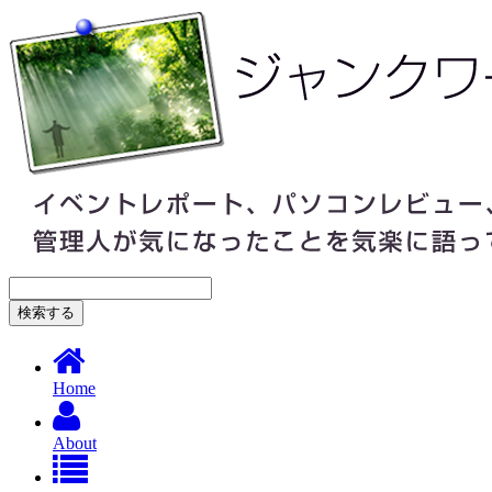
Home
About