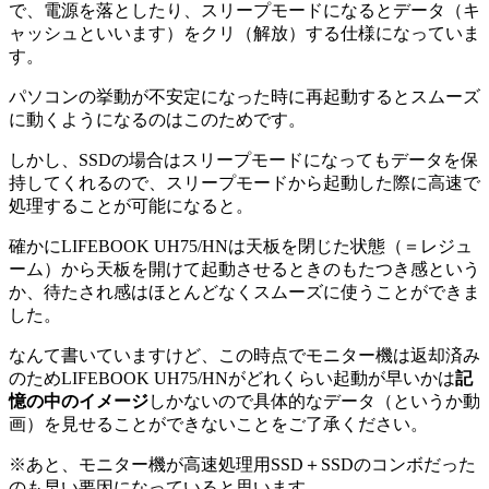
で、電源を落としたり、スリープモードになるとデータ（キ
ャッシュといいます）をクリ（解放）する仕様になっていま
す。
パソコンの挙動が不安定になった時に再起動するとスムーズ
に動くようになるのはこのためです。
しかし、SSDの場合はスリープモードになってもデータを保
持してくれるので、スリープモードから起動した際に高速で
処理することが可能になると。
確かにLIFEBOOK UH75/HNは天板を閉じた状態（＝レジュ
ーム）から天板を開けて起動させるときのもたつき感という
か、待たされ感はほとんどなくスムーズに使うことができま
した。
なんて書いていますけど、この時点でモニター機は返却済み
のためLIFEBOOK UH75/HNがどれくらい起動が早いかは
記
憶の中のイメージ
しかないので具体的なデータ（というか動
画）を見せることができないことをご了承ください。
※あと、モニター機が高速処理用SSD＋SSDのコンボだった
のも早い要因になっていると思います。