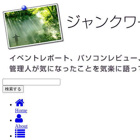
Home
About