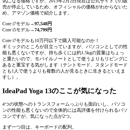
気になる価格ですが、2013年2月2日現在は公式サイトでの販
売が停止しているため、オフィシャルの価格がわからないた
め、アマゾン価格で紹介します。
Core i7モデル→
97,548円
Core i5モデル→
74,799円
Core i7モデルも10万円以下で購入可能なのか！
ギミックのところが目立っていますが、パソコンとしての性
能も悪くないですが、持ち歩くには約1.5kgの質量はちょっ
と重たいので、モバイルノートとして使うよりもリビングに
あると重宝する気がします（テントモード、スタンドモード
とも1人で使うよりも複数の人が見るときに生きるといえま
すし）。
IdeaPad Yoga 13のここが気になった
4つの状態へのトランスフォームっぷりも面白いし、パソコ
ンの性能も悪くないので全体的には高評価を付けられるパソ
コンですが、気になった点が2つ。
まず一つ目は、キーボードの配列。