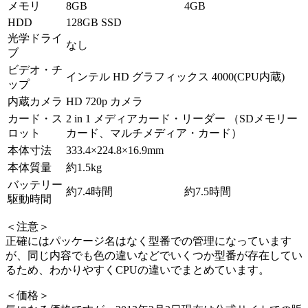
メモリ
8GB
4GB
HDD
128GB SSD
光学ドライ
なし
ブ
ビデオ・チ
インテル HD グラフィックス 4000(CPU内蔵)
ップ
内蔵カメラ
HD 720p カメラ
カード・ス
2 in 1 メディアカード・リーダー （SDメモリー
ロット
カード、マルチメディア・カード）
本体寸法
333.4×224.8×16.9mm
本体質量
約1.5kg
バッテリー
約7.4時間
約7.5時間
駆動時間
＜注意＞
正確にはパッケージ名はなく型番での管理になっています
が、同じ内容でも色の違いなどでいくつか型番が存在してい
るため、わかりやすくCPUの違いでまとめています。
＜価格＞