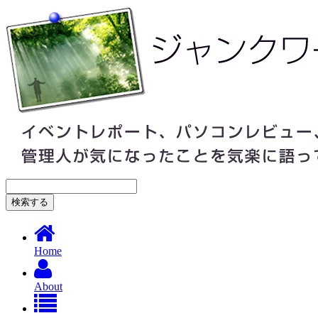
Home
About