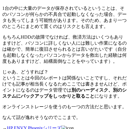
1台の中に大量のデータが保存されているということは、そ
のパソコンが何らかの不具合で起動しなくなった場合、デー
タも失ってしまう可能性があります。そのため、あまり一つ
のところにまとめて置くのはリスクとも言えます。
もちろんHDDの故障でなければ、救済方法はいくつもあり
ますけど、パソコンに詳しくない人には難しい作業になるの
は確かで、簡単に復旧させられるとは言いがたいです（自分
も起動しなくなったパソコンからデータを救出した経験は何
度もありますけど、結構面倒なことをやっています）。
じゃあ、どうすれば？
ということは今回のレポートは関係ないことですし、それだ
けでも記事が相当長くなるためここでは書きませんけど、ポ
イントになるのはデータ管理では
別のハーディスク、別のシ
ステムにバックアップをしっかりと取ること
になります。
オンラインストレージを使うのも一つの方法だと思います。
なんて話が逸れそうなのでここまで。
→
HP ENVY Phoenixシリーズ