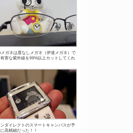
Sのメガネは度なしメガネ（伊達メガネ）で
有害な紫外線を99%以上カットしてくれ
！
ソンダイレクトのスマートキャンパスが予
上に高精細だった！！