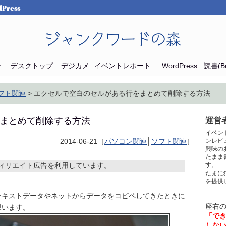
Press
ジャンクワードの森
ン
デスクトップ
デジカメ
イベントレポート
WordPress
読書(Bo
フト関連
> エクセルで空白のセルがある行をまとめて削除する方法
まとめて削除する方法
運営者
イベン
2014-06-21［
パソコン関連
│
ソフト関連
］
ンレビ
興味の
たまま
ィリエイト広告を利用しています。
す。
たまに
を提供
テキストデータやネットからデータをコピペしてきたときに
座右
思います。
「で
しな