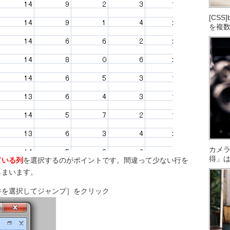
[CS
を複
カメ
得」
ている列
を選択するのがポイントです。間違って少ない行を
しまいます。
件を選択してジャンプ］をクリック