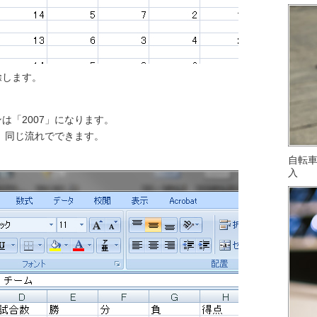
除します。
は「2007」になります。
が、同じ流れでできます。
自転
入