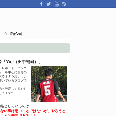
ok)
猫(Cat)
「Yuji（田中裕司）」
トレポート、パソコ
ューを中心に自分の
あるネタを思いつい
書いているブログで
猫も登場して癒やし
してます^^
の銘としているのは
きない事は悪いことではないが、やろうと
いことは罪悪である！！」