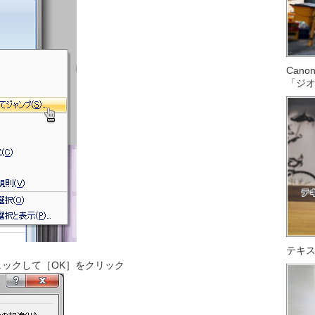
Can
「ジ
テキス
ックして［OK］をクリック