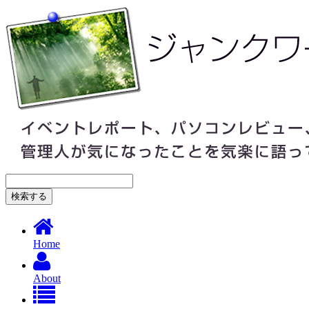
Home
About