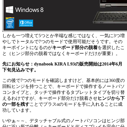
しかも一つ増えて5つとか半端な感じではなく、一気に3つ増
やしでトータルで7つのモードで使用可能だそうです。その
キーポイントになるのが
キーボード部分の脱着
を選択したこ
と（ヒンジ部分の脱着ではなくキーボードだけが重要）。
先にお知らせ：dynabook KIRA L93の販売開始は2014年6月
下旬見込みです。
この後で7つのモードを確認しますけど、基本的には360度の
回転ヒンジを持つことで、キーボードで操作するノートパソ
コンタイプと、タッチで操作するタブレットタイプを切り替
えるわけですが、キーボード部分だけ脱着させ
ヒンジから下
の一部を残す
ことでプラスαのモードを手に入れることに成
功しています。
いやぁ～～、デタッチャブル式のノートパソコンはヒンジ部
分に近い所で分離（＝キーボードとディスプレイを完全に分