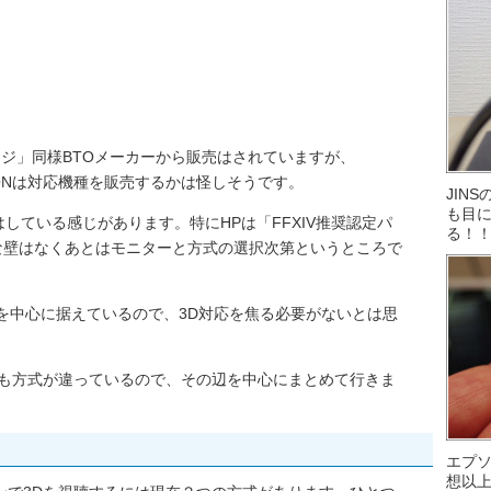
ージ」同様BTOメーカーから販売はされていますが、
SONは対応機種を販売するかは怪しそうです。
JIN
も目に
はしている感じがあります。特にHPは「FFXIV推奨認定パ
る！
な壁はなくあとはモニターと方式の選択次第というところで
スを中心に据えているので、3D対応を焦る必要がないとは思
でも方式が違っているので、その辺を中心にまとめて行きま
エプ
想以