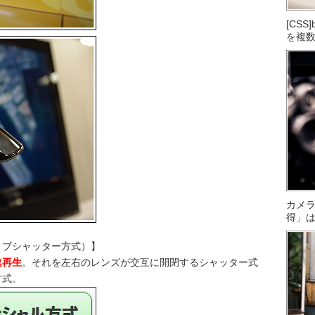
[CS
を複
カメ
得」
ィブシャッター方式）】
速再生
。それを左右のレンズが交互に開閉するシャッター式
方式。