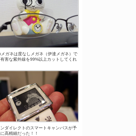
Sのメガネは度なしメガネ（伊達メガネ）で
有害な紫外線を99%以上カットしてくれ
！
ソンダイレクトのスマートキャンパスが予
上に高精細だった！！