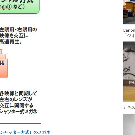
Can
「ジ
テキス
シャッター方式）のメガネ