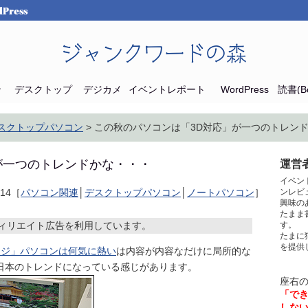
Press
ジャンクワードの森
ン
デスクトップ
デジカメ
イベントレポート
WordPress
読書(Bo
スクトップパソコン
> この秋のパソコンは「3D対応」が一つのトレン
が一つのトレンドかな・・・
運営者
イベン
-14［
パソコン関連
│
デスクトップパソコン
│
ノートパソコン
］
ンレビ
興味の
たまま
ィリエイト広告を利用しています。
す。
たまに
を提供
ケージ」パソコンは何気に熱い
は内容が内容なだけに局所的な
日本のトレンドになっている感じがあります。
座右
「で
しな