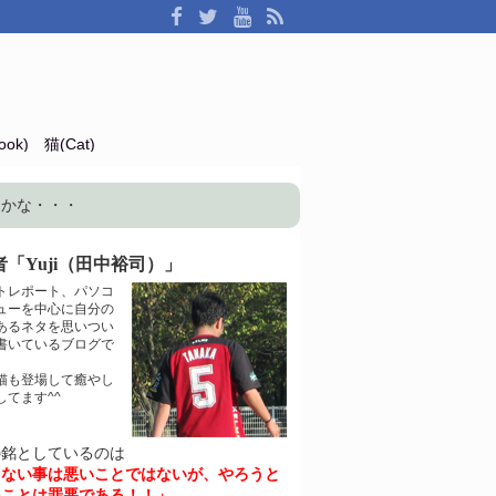
ok)
猫(Cat)
ドかな・・・
「Yuji（田中裕司）」
トレポート、パソコ
ューを中心に自分の
あるネタを思いつい
書いているブログで
猫も登場して癒やし
してます^^
の銘としているのは
きない事は悪いことではないが、やろうと
いことは罪悪である！！」