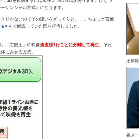
ンで3Dを視聴するには現在２つの方式があります。ひとつ
シーケンシャル方式」になります。
ときりがないのでその違いをざっくりと、、、ちょっと言葉
diaさん
で解説していた図を拝借しました。
用」「右眼用」の映像
走査線1行ごとに分離して再生
。それ
立体にみせる方式。
土屋
各ス