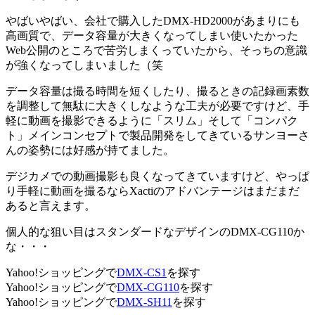
やばいやばい、会社で購入したDMX-HD2000があまりにも
高画質で、データ容量が大きくなってしまい使いたかった
Web公開のところで苦労しまくっていたから、そっちの意識
が強くなってしまいました（笑
データ容量は撮る時間を短くしたり、撮るときの記録画素数
を調整して無駄に大きくしなような工夫が必要ですけど、手
軽に動画を撮影できるように「スリム」そして「コンパク
ト」メインコンセプトで製品開発をしてきているサンヨーさ
んの姿勢には好感が持てました。
デジカメでの動画撮影も良くなってきていますけど、やっぱ
り手軽に動画を撮るならXactiのアドバンテージはまだまだ
あると言えます。
個人的な狙い目はスタンダードなデザインのDMX-CG110か
な・・・
Yahoo!ショッピングで
DMX-CS1
を探す
Yahoo!ショッピングで
DMX-CG110
を探す
Yahoo!ショッピングで
DMX-SH11
を探す