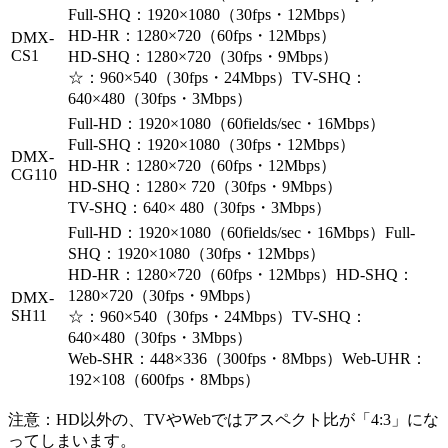
Full-SHQ：1920×1080（30fps・12Mbps）
HD-HR：1280×720（60fps・12Mbps）
DMX-
CS1
HD-SHQ：1280×720（30fps・9Mbps）
☆：960×540（30fps・24Mbps）TV-SHQ：
640×480（30fps・3Mbps）
Full-HD：1920×1080（60fields/sec・16Mbps）
Full-SHQ：1920×1080（30fps・12Mbps）
DMX-
HD-HR：1280×720（60fps・12Mbps）
CG110
HD-SHQ：1280× 720（30fps・9Mbps）
TV-SHQ：640× 480（30fps・3Mbps）
Full-HD：1920×1080（60fields/sec・16Mbps）Full-
SHQ：1920×1080（30fps・12Mbps）
HD-HR：1280×720（60fps・12Mbps）HD-SHQ：
1280×720（30fps・9Mbps）
DMX-
SH11
☆：960×540（30fps・24Mbps）TV-SHQ：
640×480（30fps・3Mbps）
Web-SHR：448×336（300fps・8Mbps）Web-UHR：
192×108（600fps・8Mbps）
注意：HD以外の、TVやWebではアスペクト比が「4:3」にな
ってしまいます。