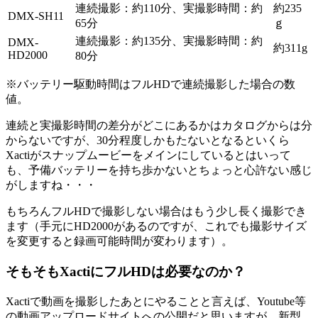
連続撮影：約110分、実撮影時間：約
約235
DMX-SH11
65分
ｇ
連続撮影：約135分、実撮影時間：約
DMX-
約311g
HD2000
80分
※バッテリー駆動時間はフルHDで連続撮影した場合の数
値。
連続と実撮影時間の差分がどこにあるかはカタログからは分
からないですが、30分程度しかもたないとなるといくら
Xactiがスナップムービーをメインにしているとはいって
も、予備バッテリーを持ち歩かないとちょっと心許ない感じ
がしますね・・・
もちろんフルHDで撮影しない場合はもう少し長く撮影でき
ます（手元にHD2000があるのですが、これでも撮影サイズ
を変更すると録画可能時間が変わります）。
そもそもXactiにフルHDは必要なのか？
Xactiで動画を撮影したあとにやることと言えば、Youtube等
の動画アップロードサイトへの公開だと思いますが、新型