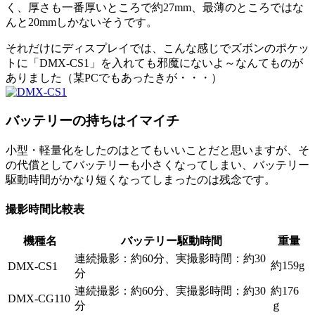
く、厚さも一番厚いところで約27mm、最薄のところではな
んと20mmしかないそうです。
それだけにディスプレイでは、こんな感じでズボンのポケッ
トに「DMX-CS1」を入れても邪魔にないよ～なんてものが
ありました（某PCでもあったきが・・・）
バッテリーの持ちはイマイチ
小型・軽量化をしたのはとてもいいことだと思いますが、そ
の代償としてバッテリーも小さくなってしまい、バッテリー
駆動時間がかなり短くなってしまったのは残念です。
撮影時間比較表
機種名
バッテリー駆動時間
重量
連続撮影：約60分、実撮影時間：約30
約159g
DMX-CS1
分
連続撮影：約60分、実撮影時間：約30
約176
DMX-CG110
分
ｇ