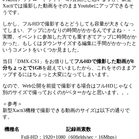
Xactiでは撮影した動画をそのままYoutubeにアップできるそ
うです。
しかし、フルHDで撮影するとどうしても容量が大きくなっ
てしまい、アップにかなりの時間がかかるんですよね・・・
実際、イベントに参加した方でも重すぎてアップに時間がか
かった、もしくはダウンサイズする編集に手間がかかったと
いうコメントをいくつか見ました。
当日「DMX-CS1」をお借りして
フルHDで撮影した動画が8
分ちょっとで1GB
を超えていましたから、これをそのままア
ップするにはちょっと大変になってしまいます。
なので、Web公開を前提で撮影する場合はフルHDじゃなく
別のサイズで撮っておくのがベターかなと思います。。。
＜参考＞
新型Xacti3機種で撮影できる動画のサイズは以下の通りで
す。
機種名
記録画素数
Full-HD：1920×1080（60fields/sec・16Mbps）