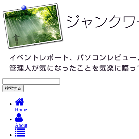
Home
About