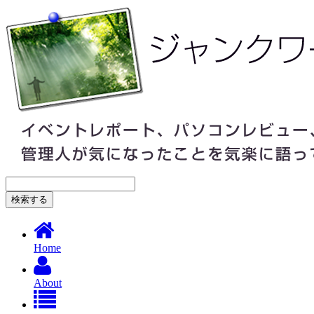
Home
About