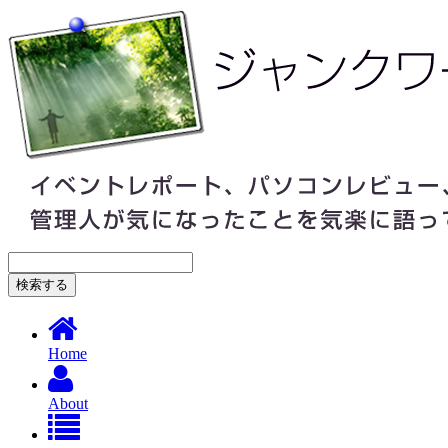
Home
About