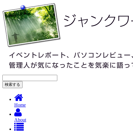
Home
About