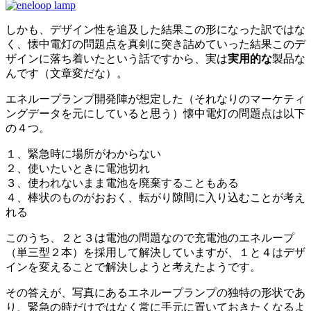
しかも、デザイン性を追及した結果この形になった訳ではな
く、懐中電灯の問題点を真剣に突き詰めていった結果このデ
ザインに落ち着いたという話ですから、実は
実用的な
製品な
んです（文章変だな）。
エネループランプ開発陣が想定した（それなりのマーケティ
ングデータを元にしていると思う）懐中電灯の問題点は以下
の４つ。
１、緊急時に場所がわからない
２、使いたいときに電池切れ
３、使われないまま電池を廃棄することもある
４、棒状のものがおおく、転がり隙間に入り込むことが考え
れる
このうち、２と３は電池の問題なので充電池のエネループ
（単三型２本）を採用して解決していますが、１と４はデザ
インを変えることで解決しようと考えたようです。
その答えが、写真にあるエネループランプの独特の形状であ
り、緊急の時だけではなく常に手元に置いておきたくなるよ