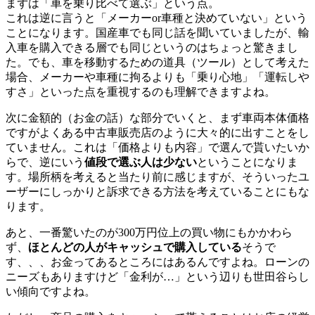
まずは「車を乗り比べて選ぶ」という点。
これは逆に言うと「メーカーor車種と決めていない」という
ことになります。国産車でも同じ話を聞いていましたが、輸
入車を購入できる層でも同じというのはちょっと驚きまし
た。でも、車を移動するための道具（ツール）として考えた
場合、メーカーや車種に拘るよりも「乗り心地」「運転しや
すさ」といった点を重視するのも理解できますよね。
次に金額的（お金の話）な部分でいくと、まず車両本体価格
ですがよくある中古車販売店のように大々的に出すことをし
ていません。これは「価格よりも内容」で選んで貰いたいか
らで、逆にいう
値段で選ぶ人は少ない
ということになりま
す。場所柄を考えると当たり前に感じますが、そういったユ
ーザーにしっかりと訴求できる方法を考えていることにもな
ります。
あと、一番驚いたのが300万円位上の買い物にもかかわら
ず、
ほとんどの人がキャッシュで購入している
そうで
す、、、お金ってあるところにはあるんですよね。ローンの
ニーズもありますけど「金利が…」という辺りも世田谷らし
い傾向ですよね。