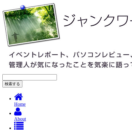
Home
About