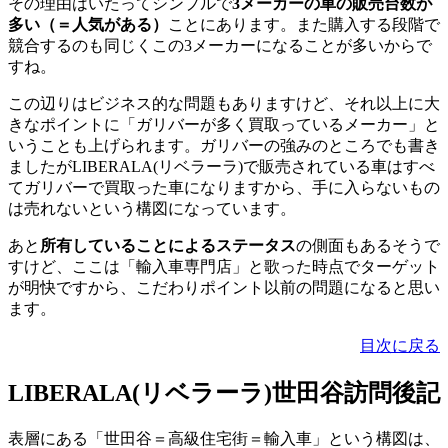
その理由はいたってシンプルで
3メーカーの車の販売台数が
多い（＝人気がある）
ことにあります。また購入する段階で
競合するのも同じくこの3メーカーになることが多いからで
すね。
この辺りはビジネス的な問題もありますけど、それ以上に大
きなポイントに「ガリバーが多く買取っているメーカー」と
いうことも上げられます。ガリバーの強みのところでも書き
ましたがLIBERALA(リベラーラ)で販売されている車はすべ
てガリバーで買取った車になりますから、手に入らないもの
は売れないという構図になっています。
あと
所有していることによるステータス
の側面もあるそうで
すけど、ここは「輸入車専門店」と歌った時点でターゲット
が明快ですから、こだわりポイント以前の問題になると思い
ます。
目次に戻る
LIBERALA(リベラーラ)世田谷訪問後記
表層にある「世田谷＝高級住宅街＝輸入車」という構図は、