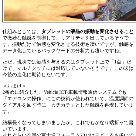
仕組みとしては、
タブレットの液晶の振動を変化させること
で微妙な触感を制御して、リアリティを出しているそうで
す。振動だけで触感を変化させる技術も凄いですが、触感を
データ化しているバックヤードの分析力も凄いですね。
ただ、現状では触感を与えるのはタブレット上で「1点」だ
けで、マルチタッチには対応していないそうです。この辺は
今後の進化に期待したいです。
＜おまけ＞
2番めに紹介した、Vehicle ICT-車載情報通信システムでも
「エアコンの操作」にこの技術が使われていて、温度調節の
ダイアルを回す時に「カチカチ」とした触感を再現していま
す。
結構長くなってしまいましたが、これでもかなり端折って書
いています。
それぐらい今回の富士通フォーラム2014は見どころも多いで