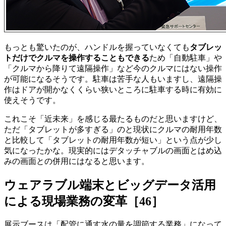
もっとも驚いたのが、ハンドルを握っていなくても
タブレッ
トだけでクルマを操作することもできる
ため「自動駐車」や
「クルマから降りて遠隔操作」など今のクルマにはない操作
が可能になるそうです。駐車は苦手な人もいますし、遠隔操
作はドアが開かなくくらい狭いところに駐車する時に有効に
使えそうです。
これこそ「近未来」を感じる最たるものだと思いますけど、
ただ「タブレットが多すぎる」のと現状にクルマの耐用年数
と比較して「タブレットの耐用年数が短い」という点が少し
気になったかな。現実的にはデタッチャブルの画面とはめ込
みの画面との併用にはなると思います。
ウェアラブル端末とビッグデータ活用
による現場業務の変革［46］
展示ブースは「配管に通す水の量を調節する業務」になって