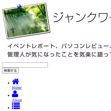
Home
About