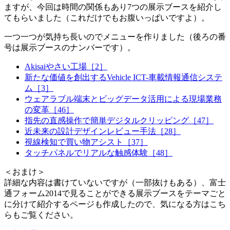
ますが、今回は時間の関係もあり7つの展示ブースを紹介し
てもらいました（これだけでもお腹いっぱいですよ）。
一つ一つが気持ち長いのでメニューを作りました（後ろの番
号は展示ブースのナンバーです）。
Akisaiやさい工場［2］
新たな価値を創出するVehicle ICT-車載情報通信システ
ム［3］
ウェアラブル端末とビッグデータ活用による現場業務
の変革［46］
指先の直感操作で簡単デジタルクリッピング［47］
近未来の設計デザインレビュー手法［28］
視線検知で買い物アシスト［37］
タッチパネルでリアルな触感体験［48］
＜おまけ＞
詳細な内容は書けていないですが（一部抜けもある）、富士
通フォーム2014で見ることができる展示ブースをテーマごと
に分けて紹介するページも作成したので、気になる方はこち
らもご覧ください。