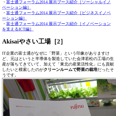
・
富士通フォーラム2014 展示ブース紹介［ソーシャルイノ
ベーション編］
・
富士通フォーラム2014 展示ブース紹介［ビジネスイノベ
ーション編］
・
富士通フォーラム2014 展示ブース紹介［イノベーション
を支えるICT編］
Akisaiやさい工場［2］
IT企業の富士通がなぜに「野菜」という印象がありますけ
ど、元はというと半導体を製造していた会津若松の工場の生
産が落ちてきていて、加えて「東北の産業活性化」にも貢献
したいと模索したのが
クリーンルームで野菜の栽培
だったそ
うです。