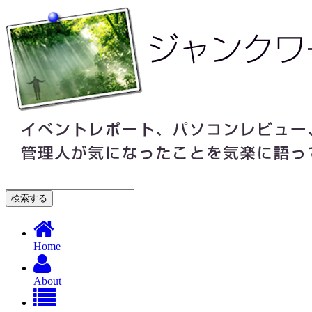
Home
About