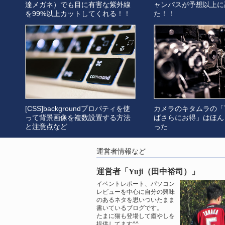
達メガネ）でも目に有害な紫外線
ャンパスが予想以上に
を99%以上カットしてくれる！！
た！！
[CSS]backgroundプロパティを使
カメラのキタムラの「
って背景画像を複数設置する方法
ばさらにお得」はほん
と注意点など
った
運営者情報など
運営者「Yuji（田中裕司）」
イベントレポート、パソコン
レビューを中心に自分の興味
のあるネタを思いついたまま
書いているブログです。
たまに猫も登場して癒やしを
提供してます^^