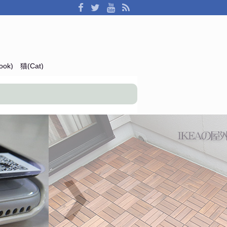
ok)
猫(Cat)