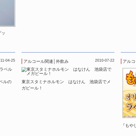
ゲッ
11-04-25
2010-07-22
アルコール関連
│
外飲み
アルコ
ベルの
東京スタミナホルモン はなけん 池袋店でメ
ガビール！
『もや