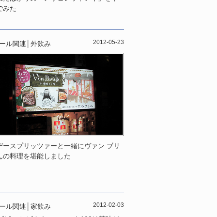
でみた
2012-05-23
ール関連
│
外飲み
デースプリッツァーと一緒にヴァン ブリ
んの料理を堪能しました
2012-02-03
ール関連
│
家飲み