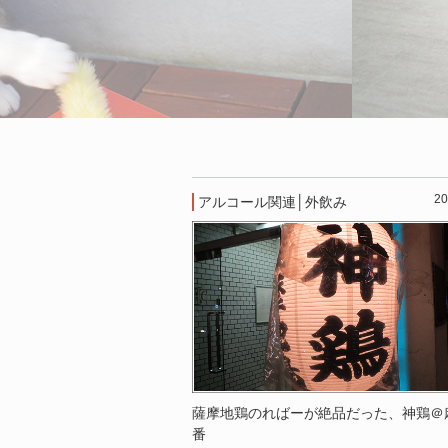
20
アルコール関連
│
外飲み
薩摩地鶏のればーが絶品だった、神鶏＠
番