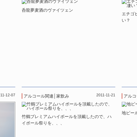
呑龍夢麦酒のヴァイツェン
エチゴ
い？
11-12-07
2011-11-21
アルコール関連
│
家飲み
アルコ
地ビー
竹鶴プレミアムハイボールを頂戴したので、ハ
イボール祭りを、、、