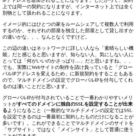
IPアドレスも追加されることになります。したがって、契約
上では同一の契約になりますが、インターネット上では全く
別物として扱われることになります。
イメージ的にはひとつの家をルームシェアして複数人で利用
するのか、それぞれの部屋を独立した部屋として貸し出すか
の違いかな、、、なんとなくですけど。
この辺の違いはネットワークに詳しい人なら「素晴らしい機
能」だと感じると思いますが、知らない人、気にしない人に
とっては「何がいいのかさっぱり…」だと思いますね、、、
でも、実際にWebサイトの制作を請け負っていると「グロー
バルIPアドレスを変えるため」に新規契約をすることもある
ので、マルチドメインの設定でグローバルIPを付与してくれ
るのは凄いことだと思います。
グローバルIPが付与されていることで一番わかりやすいメリ
ットが
すべてのドメインに独自のSSLを設定することが出来
る
ようになること（一般的なマルチドメインの設定ではSSL
を設定できるのは一番最初に契約したものだけになることが
多いです）。これができることでマルチドメインのサイトを
「サブサイト」ではなく「メインサイト」として普通に使う
ことができます。