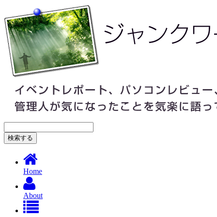
Home
About