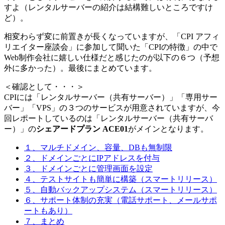
すよ（レンタルサーバーの紹介は結構難しいところですけ
ど）。
相変わらず変に前置きが長くなっていますが、「CPI アフィ
リエイター座談会」に参加して聞いた「CPIの特徴」の中で
Web制作会社に嬉しい仕様だと感じたのが以下の６つ（予想
外に多かった）。最後にまとめています。
＜確認として・・・＞
CPIには「レンタルサーバー（共有サーバー）」「専用サー
バー」「VPS」の３つのサービスが用意されていますが、今
回レポートしているのは「レンタルサーバー（共有サーバ
ー）」の
シェアードプラン ACE01
がメインとなります。
１、マルチドメイン、容量、DBも無制限
２、ドメインごとにIPアドレスを付与
３、ドメインごとに管理画面を設定
４、テストサイトも簡単に構築（スマートリリース）
５、自動バックアップシステム（スマートリリース）
６、サポート体制の充実（電話サポート、メールサポ
ートもあり）
７、まとめ