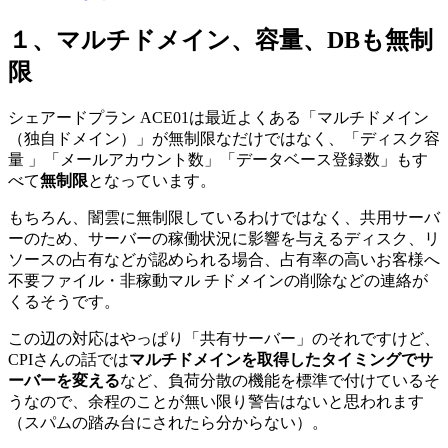
１、マルチドメイン、容量、DBも無制
限
シェアードプラン ACE01は最近よくある「マルチドメイン
（独自ドメイン）」が無制限なだけではなく、「ディスク容
量 」「メールアカウント数」「データベース登録数」もす
べて
無制限
となっています。
もちろん、闇雲に無制限しているわけではなく、共用サーバ
ーのため、サーバーの稼働状況に影響を与えるディスク、リ
ソースの占有などが認められる場合、占有率の高いお客様へ
不要ファイル・非稼動マル チドメインの削除などの連絡が
くるそうです。
この辺の対応はやっぱり「共有サーバー」のそれですけど、
CPIさんの話では
マルチドメインを取得したタイミングでサ
ーバーを変える
など、負荷分散の機能を標準で付けているそ
うなので、余程のことが無い限り警告はないと思われます
（スパムの踏み台にされたら分からない）。