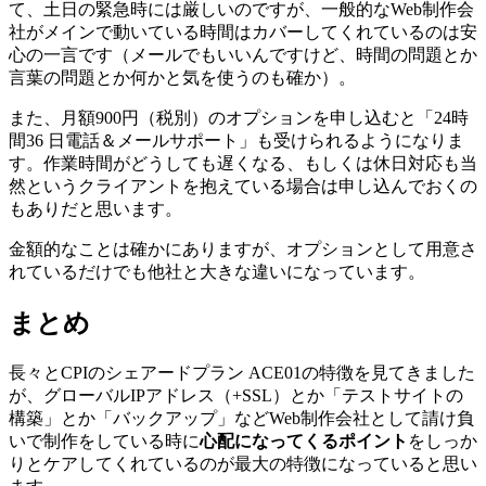
て、土日の緊急時には厳しいのですが、一般的なWeb制作会
社がメインで動いている時間はカバーしてくれているのは安
心の一言です（メールでもいいんですけど、時間の問題とか
言葉の問題とか何かと気を使うのも確か）。
また、月額900円（税別）のオプションを申し込むと「24時
間36 日電話＆メールサポート」も受けられるようになりま
す。作業時間がどうしても遅くなる、もしくは休日対応も当
然というクライアントを抱えている場合は申し込んでおくの
もありだと思います。
金額的なことは確かにありますが、オプションとして用意さ
れているだけでも他社と大きな違いになっています。
まとめ
長々とCPIのシェアードプラン ACE01の特徴を見てきました
が、グローバルIPアドレス（+SSL）とか「テストサイトの
構築」とか「バックアップ」などWeb制作会社として請け負
いで制作をしている時に
心配になってくるポイント
をしっか
りとケアしてくれているのが最大の特徴になっていると思い