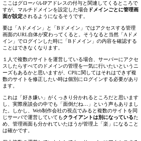
ここはグローバルIPアドレスの付与と関連してくるところで
すが、マルチドメインを設定した場合
ドメインごとに管理画
面が設定
されるようになるそうです。
要は「Aドメイン」と「Bドメイン」ではアクセスする管理
画面のURL自体が変わってくると。そうなると当然「Aドメ
イン」でログインした時に「Bドメイン」の内容を確認する
ことはできなくなります。
１人で複数のサイトを運営している場合、サーバーにアクセ
スしたらすべてのドメインの管理を一気に行いたいというニ
ーズもあるかと思いますが、CPIに関してはそれはできず複
数のサイトを修正したい時は個別にログインする必要があり
ます。
これは「好き嫌い」がくっきり分かれるところだと思います
し、実際座談会の中でも「面倒だね…」という声もありまし
た。しかし、Web制作会社の視点でみると複数のサイトを同
じサーバで運営していても
クライアントは別になっている
た
め、管理画面も分かれていたほうが管理上「楽」になること
は確かです。