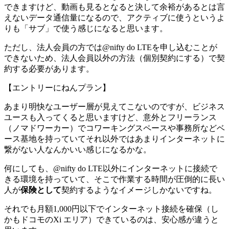
できますけど、動画も見るとなると決して余裕があるとは言
えないデータ通信量になるので、アクティブに使うというよ
りも「サブ」で使う感じになると思います。
ただし、法人会員の方では@nifty do LTEを申し込むことが
できないため、法人会員以外の方法（個別契約にする）で契
約する必要があります。
【エントリーにねんプラン】
あまり明快なユーザー層が見えてこないのですが、ビジネス
ユースも入ってくると思いますけど、意外とフリーランス
（ノマドワーカー）でコワーキングスペースや事務所などベ
ース基地を持っていてそれ以外ではあまりインターネットに
繋がない人なんかいい感じになるかな。
何にしても、@nifty do LTE以外にインターネットに接続で
きる環境を持っていて、そこで作業する時間が圧倒的に長い
人が
保険として
契約するようなイメージしかないですね。
それでも月額1,000円以下でインターネット接続を確保（し
かもドコモのXi エリア）できているのは、安心感が違うと