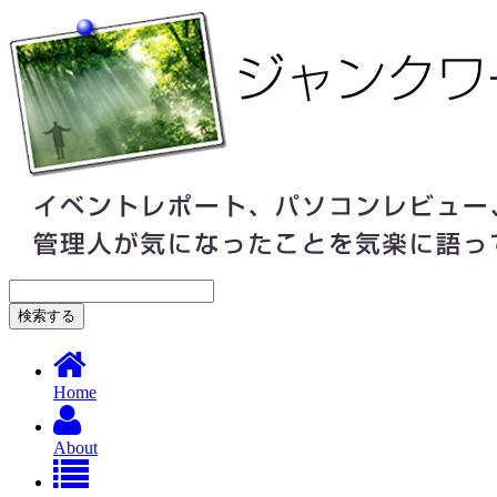
Home
About