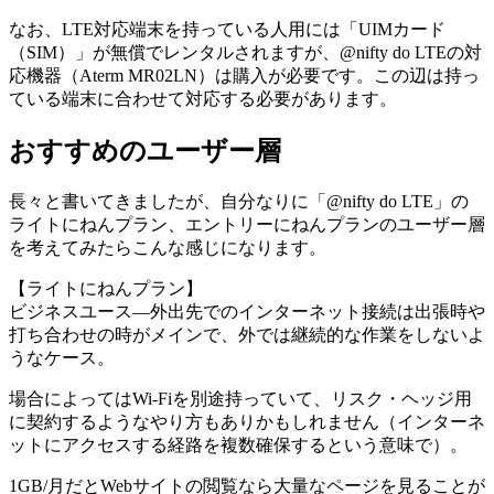
なお、LTE対応端末を持っている人用には「UIMカード
（SIM）」が無償でレンタルされますが、@nifty do LTEの対
応機器（Aterm MR02LN）は購入が必要です。この辺は持っ
ている端末に合わせて対応する必要があります。
おすすめのユーザー層
長々と書いてきましたが、自分なりに「@nifty do LTE」の
ライトにねんプラン、エントリーにねんプランのユーザー層
を考えてみたらこんな感じになります。
【ライトにねんプラン】
ビジネスユース—外出先でのインターネット接続は出張時や
打ち合わせの時がメインで、外では継続的な作業をしないよ
うなケース。
場合によってはWi-Fiを別途持っていて、リスク・ヘッジ用
に契約するようなやり方もありかもしれません（インターネ
ットにアクセスする経路を複数確保するという意味で）。
1GB/月だとWebサイトの閲覧なら大量なページを見ることが