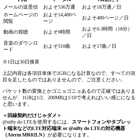
メールの送受信
およそ536万通
およそ18万通／日
ホームページの
およそ14,400ペ
およそ480ページ／日
閲覧
ージ
およそ0.3時間（18分）
動画の視聴
およそ9時間
／日
音楽のダウンロ
およそ510曲
およそ17曲／日
ード
※1日は30日換算
上記内容は各項目単体で2GBになる計算なので、すべての項
目を足したものではありませんので、ご注意ください。
パケット数の変換とかゴニョゴニョあるので正確ではありま
せんが、1GBは1/2、200MBは1/10で考えればいい感じになる
と思います。
＜回線契約だけじゃダメ＞
@nifty do LTEを使用するには、
スマートフォンやタブレッ
ト端末などのLTE対応端末 or @nifty do LTEの対応機器
（Aterm MR02LN）
が必要になります。