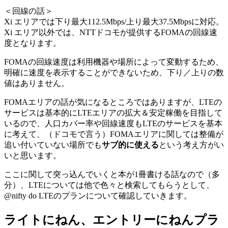
＜回線の話＞
Xi エリアでは下り最大112.5Mbps/上り最大37.5Mbpsに対応。
Xi エリア以外では、NTTドコモが提供するFOMAの回線速
度となります。
FOMAの回線速度は利用機器や場所によって変動するため、
明確に速度を表示することができないため、下り／上りの数
値はありません。
FOMAエリアの話が気になるところではありますが、LTEの
サービスは基本的にLTEエリアの拡大＆安定稼働を目指して
いるので、人口カバー率や回線速度もLTEのサービスを基本
に考えて、（ドコモで言う）FOMAエリアに関しては整備が
追い付いていない場所でも
サブ的に使える
という考え方がい
いと思います。
ここに関して突っ込んでいくと本が1冊書ける話なので（多
分）、LTEについては他で色々と検索してもらうとして、
@nifty do LTEのプランについて確認していきます。
ライトにねん、エントリーにねんプラ