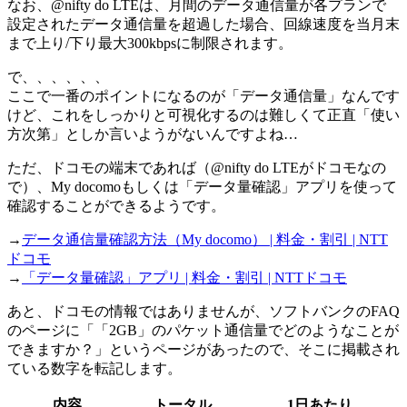
なお、@nifty do LTEは、月間のデータ通信量が各プランで
設定されたデータ通信量を超過した場合、回線速度を当月末
まで上り/下り最大300kbpsに制限されます。
で、、、、、、
ここで一番のポイントになるのが「データ通信量」なんです
けど、これをしっかりと可視化するのは難しくて正直「使い
方次第」としか言いようがないんですよね…
ただ、ドコモの端末であれば（@nifty do LTEがドコモなの
で）、My docomoもしくは「データ量確認」アプリを使って
確認することができるようです。
→
データ通信量確認方法（My docomo） | 料金・割引 | NTT
ドコモ
→
「データ量確認」アプリ | 料金・割引 | NTTドコモ
あと、ドコモの情報ではありませんが、ソフトバンクのFAQ
のページに「「2GB」のパケット通信量でどのようなことが
できますか？」というページがあったので、そこに掲載され
ている数字を転記します。
内容
トータル
1日あたり