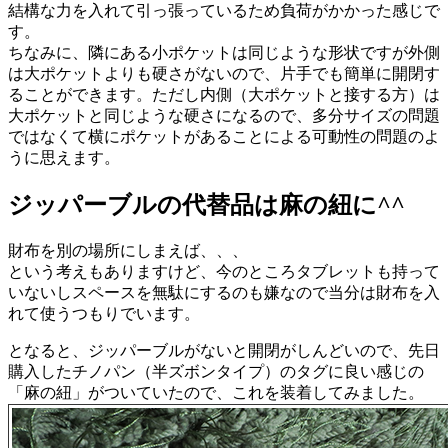
結構な力を入れて引っ張っているため負荷がかかった感じで
す。
ちなみに、隣にある小ポケットは同じような形状ですが外側
は大ポケットよりも硬さがないので、片手でも簡単に開閉す
ることができます。ただし内側（大ポケットと接する方）は
大ポケットと同じような硬さになるので、多分サイズの問題
ではなくて横にポケットがあることによる可動性の問題のよ
うに思えます。
ジッパーブルの代替品は麻の紐に^^
財布を別の場所にしまえば、、、
という考えもありますけど、今のところタブレットも持って
いないしスペースを無駄にするのも嫌なので当分は財布を入
れて使うつもりでいます。
となると、ジッパーブルがないと開閉がしんどいので、先日
購入したチノパン（半ズボンタイプ）のタグに良い感じの
「麻の紐」がついていたので、これを装着してみました。