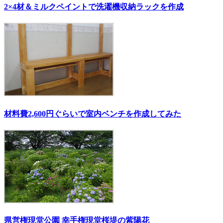
2×4材＆ミルクペイントで洗濯機収納ラックを作成
材料費2,600円ぐらいで室内ベンチを作成してみた
県営権現堂公園 幸手権現堂桜堤の紫陽花