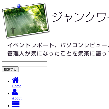
Home
About