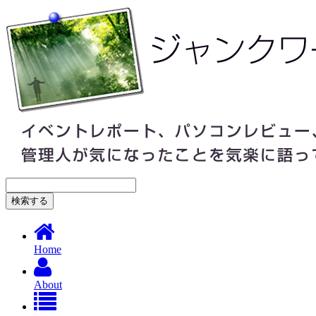
Home
About