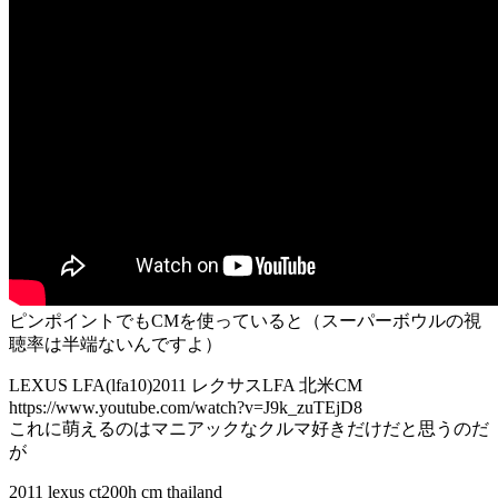
ピンポイントでもCMを使っていると（スーパーボウルの視
聴率は半端ないんですよ）
LEXUS LFA(lfa10)2011 レクサスLFA 北米CM
https://www.youtube.com/watch?v=J9k_zuTEjD8
これに萌えるのはマニアックなクルマ好きだけだと思うのだ
が
2011 lexus ct200h cm thailand