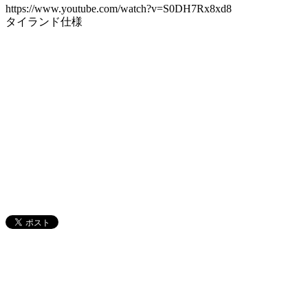
https://www.youtube.com/watch?v=S0DH7Rx8xd8
タイランド仕様