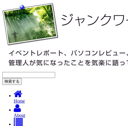
Home
About