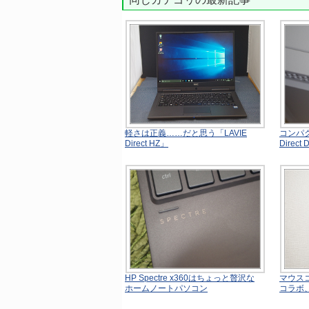
軽さは正義……だと思う「LAVIE
コンパク
Direct HZ」
Direct 
HP Spectre x360はちょっと贅沢な
マウス
ホームノートパソコン
コラボ