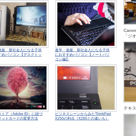
Can
「ジ
進級、新社会人になる子供
進学・進級、新社会人になる子供
すめパソコン【デスクトッ
におすすめパソコン【ノートパソ
コン編】
テキス
トア（Adobe ID）に紐づ
ビジネスシーンからみたThinkPad
ジットカードの変更方法
X250の利点（X260との違いも）