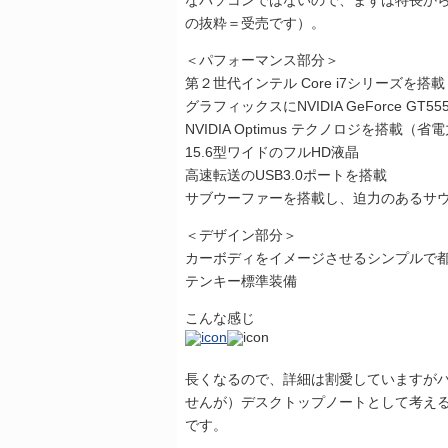
なパソコンではないので、まずは特長か
の抜粋＝受売です）。
＜パフォーマンス部分＞
第２世代インテル Core i7シリーズを搭載
グラフィックスにNVIDIA GeForce GT5
NVIDIA Optimus テクノロジを搭載（省
15.6型ワイドのフルHD液晶
高速転送のUSB3.0ポートを搭載
サブウーファーを搭載し、迫力のあるサ
＜デザイン部分＞
カーボディをイメージさせるシンプルで
テンキー標準装備
こんな感じ
長くなるので、詳細は割愛していますが
せんが）デスクトップノートとして考え
です。