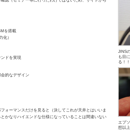
ら確認（セミナー等に行ったわけではないため、サイトから
55Mを搭載
電力化）
JIN
も目に
ウンドを実現
る！
都会的なデザイン
パフォーマンスだけを見ると（決してこれが天井とはいいま
るとかなりハイエンドな仕様になっていることは間違いない
エプ
想以