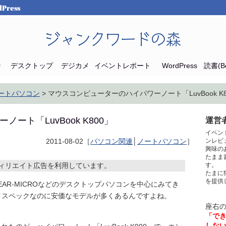
Press
ジャンクワードの森
ン
デスクトップ
デジカメ
イベントレポート
WordPress
読書(Bo
ートパソコン
> マウスコンピューターのハイパワーノート「LuvBook K8
ト「LuvBook K800」
運営者
イベン
2011-08-02［
パソコン関連
│
ノートパソコン
］
ンレビ
興味の
たまま
ィリエイト広告を利用しています。
す。
たまに
を提供
EAR-MICROなどのデスクトップパソコンを中心にみてき
イスペックなのに安価なモデルが多くあるんですよね。
座右
「で
しな