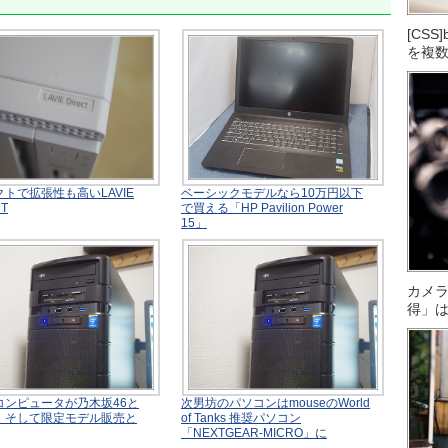
[CS
を複
トで拡張性も高いLAVIE
ベーシックモデルなら10万円以下
DT
で買える「HP Pavilion Power
15」
カメ
得」
コンピュータが乃木坂46と
次男坊のパソコンはmouseのWorld
、そして限定モデル販売と
of Tanks 推奨パソコン
「NEXTGEAR-MICRO」に