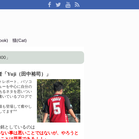
ok)
猫(Cat)
00」
「Yuji（田中裕司）」
トレポート、パソコ
ューを中心に自分の
あるネタを思いつい
書いているブログで
猫も登場して癒やし
してます^^
の銘としているのは
きない事は悪いことではないが、やろうと
いことは罪悪である！！」