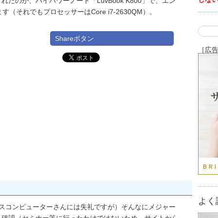
のが、ハイパワーノート「LuvBook K800」で、エン
（それでもプロセッサーはCore i7-2630QM）。
Shareボタン
［広
よく
（マウスコンピューターさんには失礼ですが）そんなにメジャー