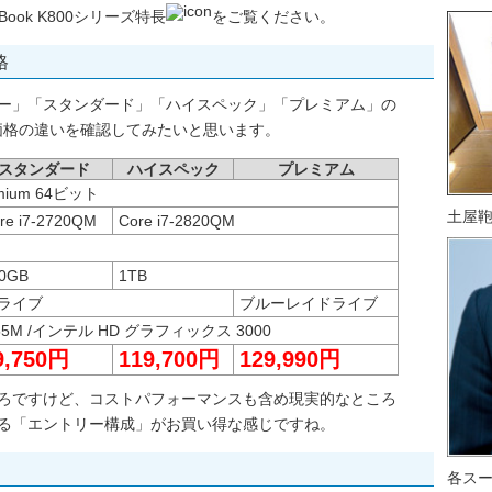
ok K800シリーズ特長
をご覧ください。
格
ントリー」「スタンダード」「ハイスペック」「プレミアム」の
価格の違いを確認してみたいと思います。
スタンダード
ハイスペック
プレミアム
emium 64ビット
土屋
re i7-2720QM
Core i7-2820QM
0GB
1TB
ライブ
ブルーレイドライブ
GT555M /インテル HD グラフィックス 3000
9,750円
119,700円
129,990円
なるところですけど、コストパフォーマンスも含め現実的なところ
載している「エントリー構成」がお買い得な感じですね。
各ス