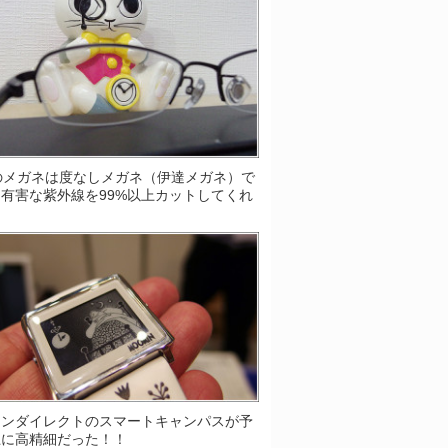
Sのメガネは度なしメガネ（伊達メガネ）で
有害な紫外線を99%以上カットしてくれ
！
ソンダイレクトのスマートキャンパスが予
上に高精細だった！！