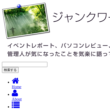
Home
About