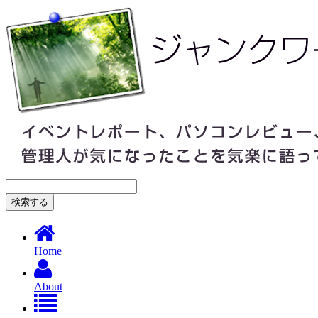
Home
About