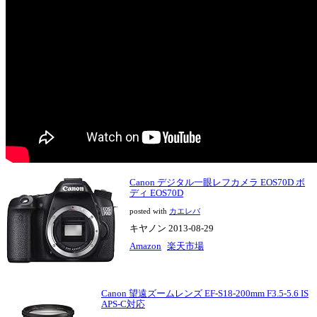
Canon デジタル一眼レフカメラ EOS70D ボ
ディ EOS70D
posted with
カエレバ
キヤノン 2013-08-29
Amazon
楽天市場
Canon 望遠ズームレンズ EF-S18-200mm F3.5-5.6 IS
APS-C対応