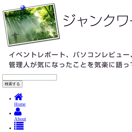
Home
About