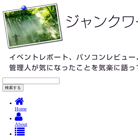
Home
About