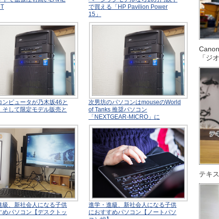
DT
で買える「HP Pavilion Power
15」
Can
「ジ
コンピュータが乃木坂46と
次男坊のパソコンはmouseのWorld
、そして限定モデル販売と
of Tanks 推奨パソコン
「NEXTGEAR-MICRO」に
テキス
進級、新社会人になる子供
進学・進級、新社会人になる子供
すめパソコン【デスクトッ
におすすめパソコン【ノートパソ