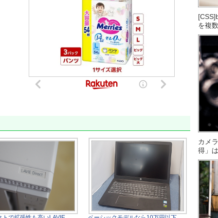
[CS
を複
カメ
得」
トで拡張性も高いLAVIE
ベーシックモデルなら10万円以下