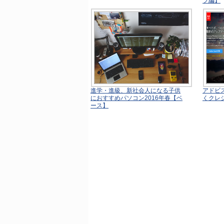
プ編】
進学・進級、新社会人になる子供
アドビス
におすすめパソコン2016年春【ベ
くクレ
ース】