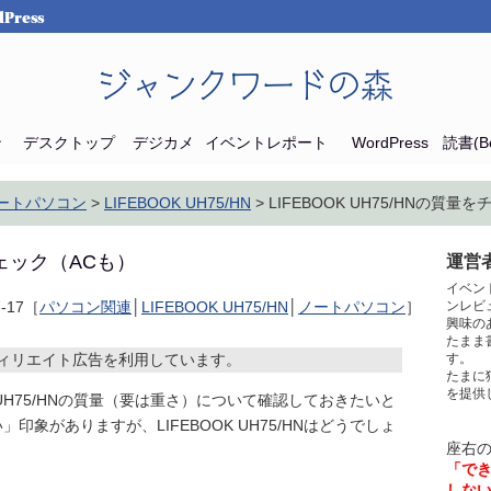
Press
ジャンクワードの森
ン
デスクトップ
デジカメ
イベントレポート
WordPress
読書(Bo
ートパソコン
>
LIFEBOOK UH75/HN
> LIFEBOOK UH75/HNの質量
をチェック（ACも）
運営者
イベン
7-17［
パソコン関連
│
LIFEBOOK UH75/HN
│
ノートパソコン
］
ンレビ
興味の
たまま
ィリエイト広告を利用しています。
す。
たまに
を提供
 UH75/HNの質量（要は重さ）について確認しておきたいと
象がありますが、LIFEBOOK UH75/HNはどうでしょ
座右
「で
しな