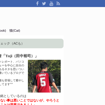
ok)
猫(Cat)
をチェック（ACも）
「Yuji（田中裕司）」
トレポート、パソコ
ューを中心に自分の
あるネタを思いつい
書いているブログで
猫も登場して癒やし
してます^^
の銘としているのは
きない事は悪いことではないが、やろうと
いことは罪悪である！！」