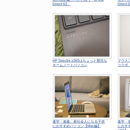
Direct HZ」
Direct 
HP Spectre x360はちょっと贅沢な
マウス
ホームノートパソコン
コラボ
進学・進級、新社会人になる子供
進学・
におすすめパソコン【Mac編】
におす