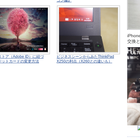
コン編】
iPh
交換
トア（Adobe ID）に紐づ
ビジネスシーンからみたThinkPad
ジットカードの変更方法
X250の利点（X260との違いも）