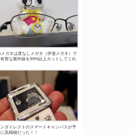
Sのメガネは度なしメガネ（伊達メガネ）で
有害な紫外線を99%以上カットしてくれ
！
ソンダイレクトのスマートキャンパスが予
上に高精細だった！！