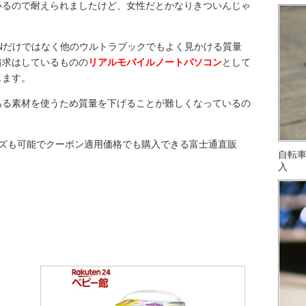
いるので耐えられましたけど、女性だとかなりきついんじゃ
。
H75/HNだけではなく他のウルトラブックでもよく見かける質量
追求はしているものの
リアルモバイルノートパソコン
として
じます。
ある素材を使うため質量を下げることが難しくなっているの
スタマイズも可能でクーポン適用価格でも購入できる富士通直販
自転
入