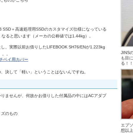
乗せたものがこちら
B SSD＋高速処理用SSDのカスタマイズ仕様になっている
なると思います（メーカの公称値では1.44kg）。
際以前お借りしたLIFEBOOK SH76/ENが1.223kg
JIN
。。。
も目に
る！
の、決して「軽い」ということはないんですね。
りませんが、何故かお借りした付属品の中にはACアダプ
イズのもの
エプ
想以