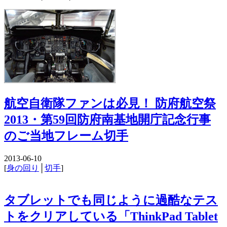
航空自衛隊ファンは必見！ 防府航空祭
2013・第59回防府南基地開庁記念行事
のご当地フレーム切手
2013-06-10
[
身の回り
│
切手
]
タブレットでも同じように過酷なテス
トをクリアしている「ThinkPad Tablet