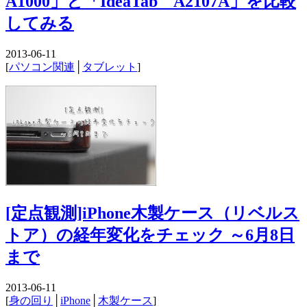
A1000」と「IdeaTab A2107A」を比較
してみる
2013-06-11
[
パソコン関連
│
タブレット
]
[定点観測]iPhone木製ケース（リベルス
トア）の経年変化をチェック ～6月8日
まで
2013-06-11
[
身の回り
│
iPhone
│
木製ケース
]