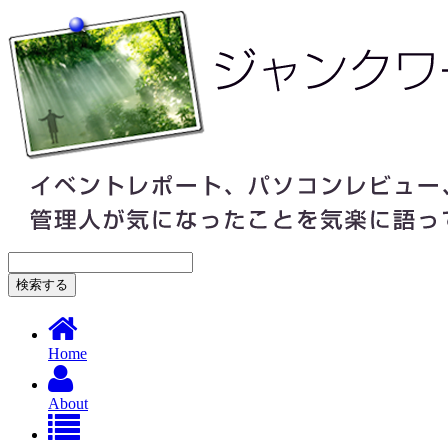
Home
About