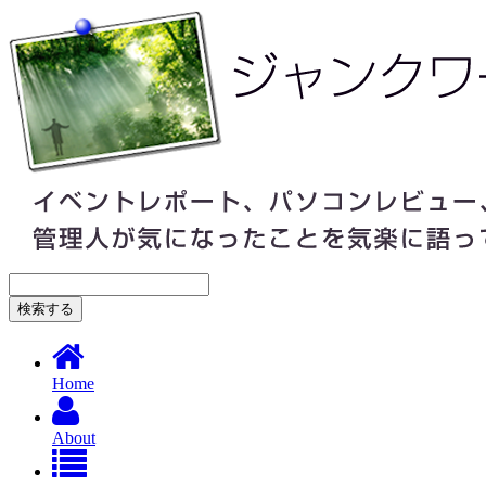
Home
About