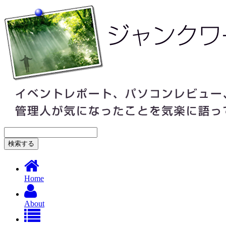
Home
About