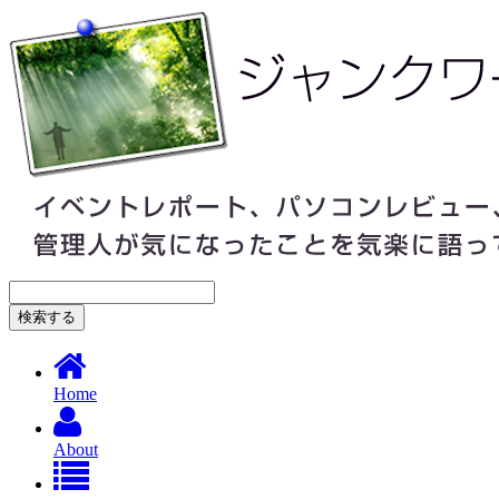
Home
About